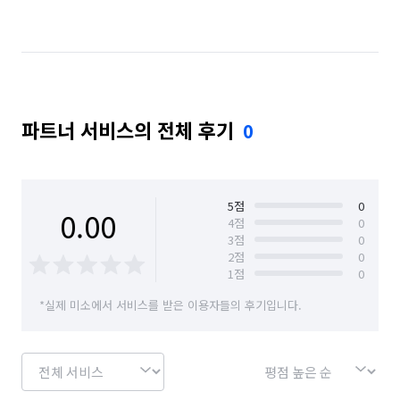
서울 마포구
서울 서대문구
서울 서초구
서울 양천구
서울 영등포구
서울 용산구
서울 은평구
서울 종로구
서울 중구
파트너 서비스의 전체 후기
0
5
점
0
0.00
4
점
0
3
점
0
2
점
0
1
점
0
*실제 미소에서 서비스를 받은 이용자들의 후기입니다.