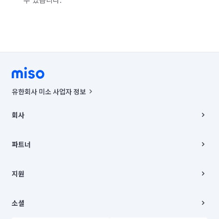
유한회사 미소 사업자 정보
사업자등록번호 : 291-87-00271 | 인허가번호 : 2016-3220163-14-5-
00019 |
회사
통신판매신고번호 : 2024-서울종로-1400(공정거래위원회 정보) |
대표이사 : CHING VICTOR COLUMBIA RHEE
회사소개
주소 | 본사: 서울특별시 종로구 율곡로 6(중학동, 트윈트리빌딩) B동 5층
채용
파트너
컨택센터 : 서울특별시 종로구 수송동 율곡로 24, 7층, 8층 미소
블로그
유한회사 미소는 통신판매중개자이며, 통신판매의 당사자가 아닙니다.
파트너 지원
상품, 상품정보, 거래에 관한 의무와 책임은 거래당사자에게 있습니다.
이사
지원
언론 보도 관련 문의:
contact@getmiso.com
이사 청소/입주 청소
대표번호: 1577-8808
고객센터
© 유한회사 미소. Miso, Inc. All Rights Reserved.
이용약관
소셜
개인정보처리방침