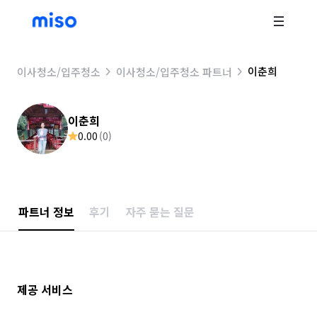
이춘희
이사청소/입주청소
이사청소/입주청소 파트너
이춘희
0.00
(
0
)
파트너 정보
후기
자주 묻는 질문
제공 서비스