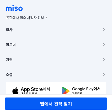
유한회사 미소 사업자 정보
사업자등록번호 : 291-87-00271 | 인허가번호 : 2016-3220163-14-5-
00019 |
회사
통신판매신고번호 : 2024-서울종로-1400(공정거래위원회 정보) |
대표이사 : CHING VICTOR COLUMBIA RHEE
회사소개
주소 | 본사: 서울특별시 종로구 율곡로 6(중학동, 트윈트리빌딩) B동 5층
채용
파트너
컨택센터 : 서울특별시 종로구 수송동 율곡로 24, 7층, 8층 미소
블로그
유한회사 미소는 통신판매중개자이며, 통신판매의 당사자가 아닙니다.
파트너 지원
상품, 상품정보, 거래에 관한 의무와 책임은 거래당사자에게 있습니다.
이사
지원
언론 보도 관련 문의:
contact@getmiso.com
이사 청소/입주 청소
대표번호: 1577-8808
고객센터
© 유한회사 미소. Miso, Inc. All Rights Reserved.
이용약관
소셜
개인정보처리방침
파트너 위치정보 이용약관
링크드인
문의하기
유튜브
앱에서 견적 받기