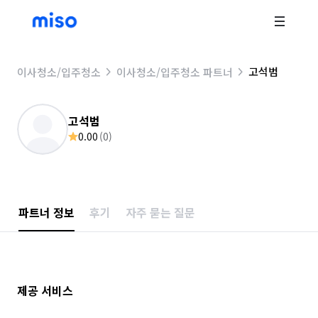
고석범
이사청소/입주청소
이사청소/입주청소 파트너
고석범
0.00
(
0
)
파트너 정보
후기
자주 묻는 질문
제공 서비스