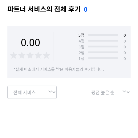
파트너 서비스의 전체 후기
0
5
점
0
0.00
4
점
0
3
점
0
2
점
0
1
점
0
*실제 미소에서 서비스를 받은 이용자들의 후기입니다.