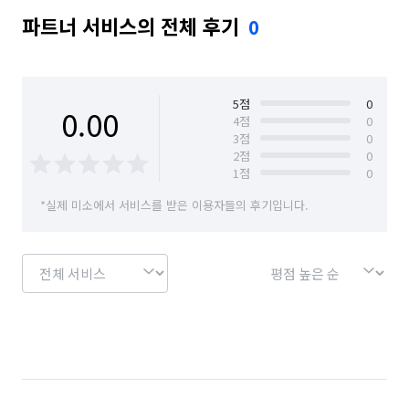
파트너 서비스의 전체 후기
0
5
점
0
0.00
4
점
0
3
점
0
2
점
0
1
점
0
*실제 미소에서 서비스를 받은 이용자들의 후기입니다.