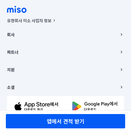
유한회사 미소 사업자 정보
사업자등록번호 : 291-87-00271 | 인허가번호 : 2016-3220163-14-5-
00019 |
회사
통신판매신고번호 : 2024-서울종로-1400(공정거래위원회 정보) |
대표이사 : CHING VICTOR COLUMBIA RHEE
회사소개
주소 | 본사: 서울특별시 종로구 율곡로 6(중학동, 트윈트리빌딩) B동 5층
채용
파트너
컨택센터 : 서울특별시 종로구 수송동 율곡로 24, 7층, 8층 미소
블로그
유한회사 미소는 통신판매중개자이며, 통신판매의 당사자가 아닙니다.
파트너 지원
상품, 상품정보, 거래에 관한 의무와 책임은 거래당사자에게 있습니다.
이사
지원
언론 보도 관련 문의:
contact@getmiso.com
이사 청소/입주 청소
대표번호: 1577-8808
고객센터
© 유한회사 미소. Miso, Inc. All Rights Reserved.
이용약관
소셜
개인정보처리방침
파트너 위치정보 이용약관
링크드인
문의하기
유튜브
앱에서 견적 받기