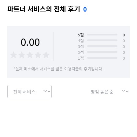
파트너 서비스의 전체 후기
0
5
점
0
0.00
4
점
0
3
점
0
2
점
0
1
점
0
*실제 미소에서 서비스를 받은 이용자들의 후기입니다.