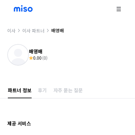
배영배
이사
이사 파트너
배영배
0.00
(
0
)
파트너 정보
후기
자주 묻는 질문
제공 서비스