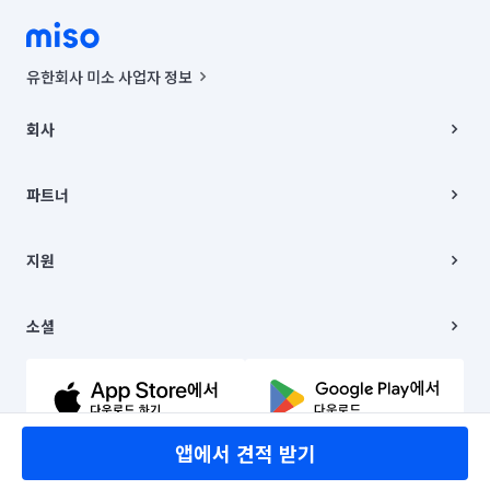
유한회사 미소 사업자 정보
사업자등록번호 : 291-87-00271 | 인허가번호 : 2016-3220163-14-5-
00019 |
회사
통신판매신고번호 : 2024-서울종로-1400(공정거래위원회 정보) |
대표이사 : CHING VICTOR COLUMBIA RHEE
회사소개
주소 | 본사: 서울특별시 종로구 율곡로 6(중학동, 트윈트리빌딩) B동 5층
채용
파트너
컨택센터 : 서울특별시 종로구 수송동 율곡로 24, 7층, 8층 미소
블로그
유한회사 미소는 통신판매중개자이며, 통신판매의 당사자가 아닙니다.
파트너 지원
상품, 상품정보, 거래에 관한 의무와 책임은 거래당사자에게 있습니다.
이사
지원
언론 보도 관련 문의:
contact@getmiso.com
이사 청소/입주 청소
대표번호: 1577-8808
고객센터
© 유한회사 미소. Miso, Inc. All Rights Reserved.
이용약관
소셜
개인정보처리방침
파트너 위치정보 이용약관
링크드인
문의하기
유튜브
앱에서 견적 받기