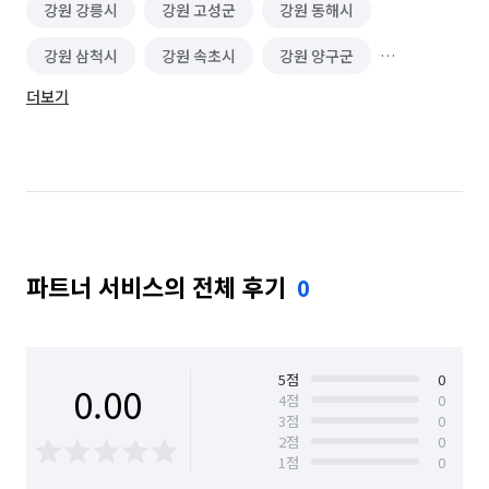
강원 강릉시
강원 고성군
강원 동해시
강원 삼척시
강원 속초시
강원 양구군
더보기
강원 양양군
강원 영월군
강원 원주시
강원 인제군
강원 정선군
강원 철원군
강원 춘천시
강원 태백시
강원 평창군
강원 홍천군
강원 화천군
강원 횡성군
파트너 서비스의 전체 후기
0
경기 가평군
경기 고양시 덕양구
경기 고양시 일산동구
경기 고양시 일산서구
경기 과천시
경기 광명시
경기 광주시
5
점
0
0.00
4
점
0
3
점
0
경기 구리시
경기 군포시
경기 김포시
2
점
0
1
점
0
경기 남양주시
경기 동두천시
경기 성남시 분당구