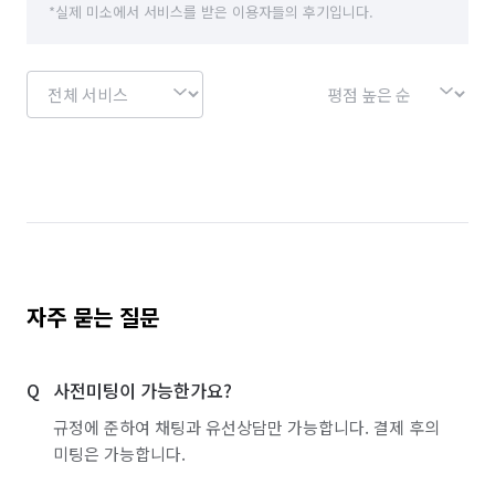
*실제 미소에서 서비스를 받은 이용자들의 후기입니다.
경기 성남시 수정구
경기 성남시 중원구
경기 수원시 권선구
경기 수원시 영통구
경기 수원시 장안구
경기 수원시 팔달구
경기 시흥시
경기 안산시 단원구
경기 안산시 상록구
경기 안성시
경기 안양시 동안구
경기 안양시 만안구
경기 양주시
경기 양평군
경기 여주시
자주 묻는 질문
경기 연천군
경기 오산시
경기 용인시 기흥구
사전미팅이 가능한가요?
경기 용인시 수지구
경기 용인시 처인구
규정에 준하여 채팅과 유선상담만 가능합니다. 결제 후의
경기 의왕시
경기 의정부시
경기 이천시
미팅은 가능합니다.
경기 파주시
경기 평택시
경기 포천시