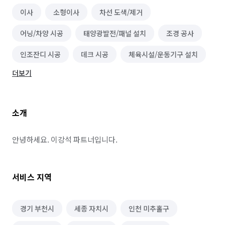
이사
소형이사
차선 도색/제거
어닝/차양 시공
태양광발전/패널 설치
조경 공사
인조잔디 시공
데크 시공
체육시설/운동기구 설치
더보기
조형물 시공
소개
안녕하세요. 이강석 파트너입니다.
서비스 지역
경기 부천시
세종 자치시
인천 미추홀구