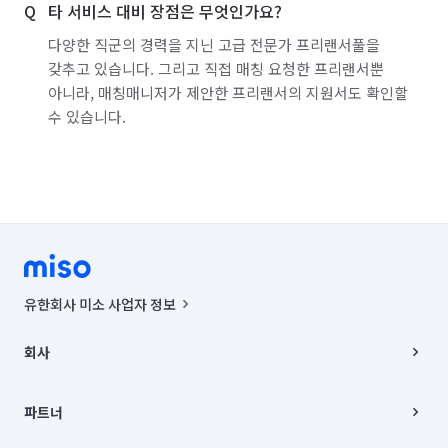
타 서비스 대비 장점은 무엇인가요?
경기 하남시
경기 화성시
경남 거제시
다양한 직군의 경력을 지닌 고급 전문가 프리랜서풀을
갖추고 있습니다. 그리고 직접 매칭 요청한 프리랜서뿐
경남 거창군
경남 고성군
경남 김해시
아니라, 매칭매니저가 제안한 프리랜서의 지원서도 확인할
수 있습니다.
경남 남해군
경남 밀양시
경남 사천시
경남 산청군
경남 양산시
경남 의령군
경남 진주시
경남 창녕군
경남 창원시 마산합포구
경남 창원시 마산회원구
경남 창원시 성산구
경남 창원시 의창구
경남 창원시 진해구
유한회사 미소 사업자 정보
경남 통영시
경남 하동군
경남 함안군
사업자등록번호 : 291-87-00271 | 인허가번호 : 2016-3220163-14-5-
00019 |
회사
통신판매신고번호 : 2024-서울종로-1400(공정거래위원회 정보) |
경남 함양군
경남 합천군
경북 경산시
대표이사 : CHING VICTOR COLUMBIA RHEE
회사소개
주소 | 본사: 서울특별시 종로구 율곡로 6(중학동, 트윈트리빌딩) B동 5층
채용
파트너
경북 경주시
경북 고령군
경북 구미시
컨택센터 : 서울특별시 종로구 수송동 율곡로 24, 7층, 8층 미소
블로그
유한회사 미소는 통신판매중개자이며, 통신판매의 당사자가 아닙니다.