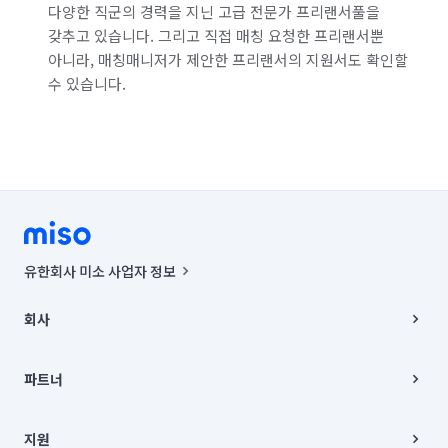
다양한 직군의 경력을 지닌 고급 전문가 프리랜서풀을
갖추고 있습니다. 그리고 직접 매칭 요청한 프리랜서뿐
아니라, 매칭매니저가 제안한 프리랜서의 지원서도 확인할
수 있습니다.
유한회사 미소 사업자 정보
사업자등록번호 : 291-87-00271 | 인허가번호 : 2016-3220163-14-5-
00019 |
회사
통신판매신고번호 : 2024-서울종로-1400(공정거래위원회 정보) |
대표이사 : CHING VICTOR COLUMBIA RHEE
회사소개
주소 | 본사: 서울특별시 종로구 율곡로 6(중학동, 트윈트리빌딩) B동 5층
채용
파트너
컨택센터 : 서울특별시 종로구 수송동 율곡로 24, 7층, 8층 미소
블로그
유한회사 미소는 통신판매중개자이며, 통신판매의 당사자가 아닙니다.
파트너 지원
상품, 상품정보, 거래에 관한 의무와 책임은 거래당사자에게 있습니다.
이사
지원