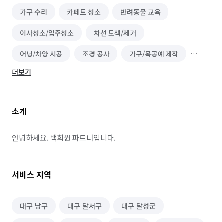
가구 수리
카페트 청소
반려동물 교육
이사청소/입주청소
차선 도색/제거
어닝/차양 시공
조경 공사
가구/목공예 제작
더보기
가구 조립/설치
도금 (가구/설비/조형물 등)
방문 산책/간단 돌봄
비닐하우스 시공
소개
인조잔디 시공
지붕 공사
아스팔트/콘크리트 시공
데크 시공
대형천막 시공
안녕하세요. 백희원 파트너입니다.
그물망 설치 (안전망/스포츠망 등)
서비스 지역
체육시설/운동기구 설치
반려동물 장례
조형물 시공
가구 청소
소파 청소
대구 남구
대구 달서구
대구 달성군