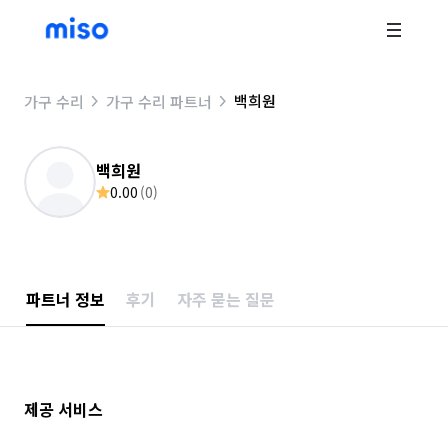
백희원
가구 수리
가구 수리 파트너
백희원
0.00
(
0
)
파트너 정보
후기
자주 묻는 질문
제공 서비스