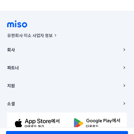
유한회사 미소 사업자 정보
사업자등록번호 : 291-87-00271 | 인허가번호 : 2016-3220163-14-5-
00019 |
회사
통신판매신고번호 : 2024-서울종로-1400(공정거래위원회 정보) |
대표이사 : CHING VICTOR COLUMBIA RHEE
회사소개
주소 | 본사: 서울특별시 종로구 율곡로 6(중학동, 트윈트리빌딩) B동 5층
채용
파트너
컨택센터 : 서울특별시 종로구 수송동 율곡로 24, 7층, 8층 미소
블로그
유한회사 미소는 통신판매중개자이며, 통신판매의 당사자가 아닙니다.
파트너 지원
상품, 상품정보, 거래에 관한 의무와 책임은 거래당사자에게 있습니다.
이사
지원
언론 보도 관련 문의:
contact@getmiso.com
이사 청소/입주 청소
대표번호: 1577-8808
고객센터
© 유한회사 미소. Miso, Inc. All Rights Reserved.
이용약관
소셜
개인정보처리방침
파트너 위치정보 이용약관
링크드인
문의하기
유튜브