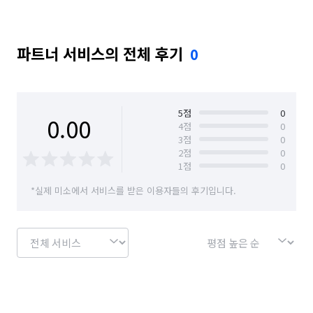
파트너 서비스의 전체 후기
0
5
점
0
0.00
4
점
0
3
점
0
2
점
0
1
점
0
*실제 미소에서 서비스를 받은 이용자들의 후기입니다.