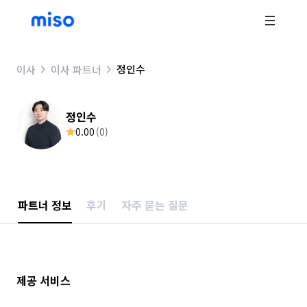
정인수
이사
이사 파트너
정인수
0.00
(
0
)
파트너 정보
후기
자주 묻는 질문
제공 서비스