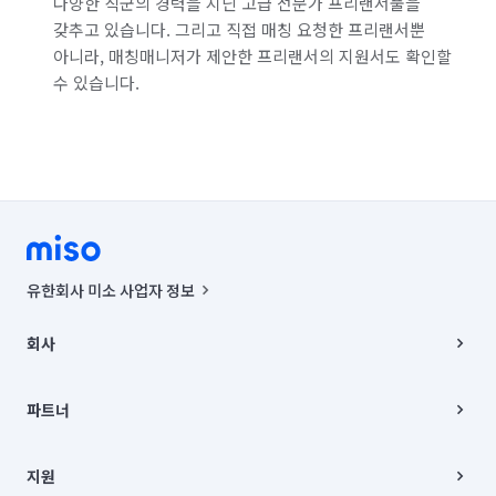
다양한 직군의 경력을 지닌 고급 전문가 프리랜서풀을
갖추고 있습니다. 그리고 직접 매칭 요청한 프리랜서뿐
아니라, 매칭매니저가 제안한 프리랜서의 지원서도 확인할
수 있습니다.
유한회사 미소 사업자 정보
사업자등록번호 : 291-87-00271 | 인허가번호 : 2016-3220163-14-5-
00019 |
회사
통신판매신고번호 : 2024-서울종로-1400(공정거래위원회 정보) |
대표이사 : CHING VICTOR COLUMBIA RHEE
회사소개
주소 | 본사: 서울특별시 종로구 율곡로 6(중학동, 트윈트리빌딩) B동 5층
채용
파트너
컨택센터 : 서울특별시 종로구 수송동 율곡로 24, 7층, 8층 미소
블로그
유한회사 미소는 통신판매중개자이며, 통신판매의 당사자가 아닙니다.
파트너 지원
상품, 상품정보, 거래에 관한 의무와 책임은 거래당사자에게 있습니다.
이사
지원
언론 보도 관련 문의:
contact@getmiso.com