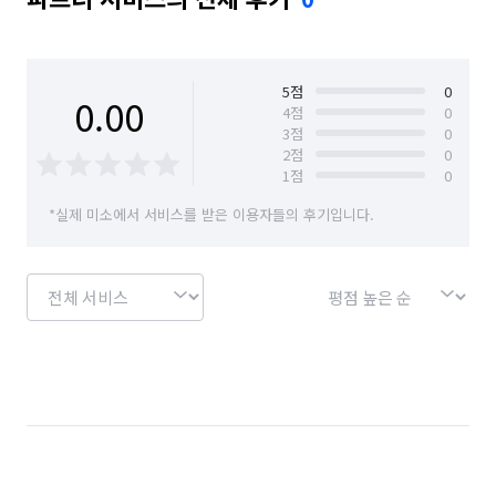
인테리어 현장 경우 준공청소가 이루어지지 않은 경우 

예약 진행시 상담내용과 평수가 다를경우 

폐기물 처리(가전/가구,생활 쓰레기 배출 등) 

5
점
0
0.00
엘리베이터가 없는 3층의 이상의 경우 

4
점
0
사전상담에서 확인되지 않은 비확장형 베란다,펜트리룸 등 별도의 
3
점
0
공간이 있는경우

2
점
0
1
점
0
  <싹쓰리를 찾아주신 고객 서비스> 

* 피톤치드 연무 분사 서비스 (새집증후군 및 방역효과) * 수전 
*실제 미소에서 서비스를 받은 이용자들의 후기입니다.
싱크 물때 방지 코팅 서비스 * 고급 디퓨저 증정