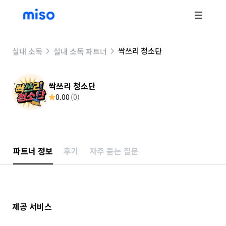
싹쓰리 청소단
실내 소독
실내 소독 파트너
싹쓰리 청소단
0.00
(
0
)
파트너 정보
후기
자주 묻는 질문
제공 서비스