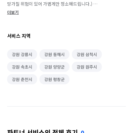
망가질 위험이 있어 가볍게만 청소해드립니다.) 

2. 주방 싱크대 거름망 청소 및 가스레인지와 후드필터 기 름, 
더보기
찌든때 제거, 상하부장 탈거 되는 부분 탈거해서 구석구석 
청소합니다. 싱크대 걸레받이 분리 후 청소합니다 

3. 화장실 모든면 (바닥,천장,벽), 세면대, 변기, 수전(샤워 기등), 
서비스 지역
수건장, 환풍기, 하수구 커버 청소합니다. (환풍기, 하수구커버 
탈거 후 속 안까지 청소합니다.) 

4. 베란다 다용도실은 배수구가 있는 경우엔 물청소로 약품을 
강원 강릉시
강원 동해시
강원 삼척시
이용하여 솔질, 창틀, 창문청소 (외창면 제외) 진행합니다. 5. 내창 
강원 속초시
강원 양양군
강원 원주시
청소 (실내를 기준으로 실내쪽 면을 향한 면), 전체 창틀을 
진행합니다.  

강원 춘천시
강원 평창군
@추가비용 발생안내@ 

추가 사항은 현장 방문후 조율 합니다. 

가전제품 내부(필터)청소 원할시- 에어컨, 냉장고, 세탁기, 건조기, 
오븐, 식기세척기 등 

심한 곰팡이, 광범위한 스티커, 도배풀, 실리콘, 니코틴, 페인트 
제거 등 오염이 심한 경우 

가전, 가구가 청소전 미리 들어와 있을 경우  

파트너 서비스의 전체 후기
0
반려동물 털이 심하게 있을 경우 
