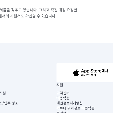
서풀을 갖추고 있습니다. 그리고 직접 매칭 요청한
랜서의 지원서도 확인할 수 있습니다.
63-14-5-00019 |
지원
보) |
지원
고객센터
빌딩) B동 5층
이용약관
 미소
소/입주 청소
개인정보처리방침
 아닙니다.
파트너 위치정보 이용약관
게 있습니다.