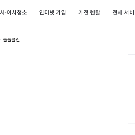
사·이사청소
인터넷 가입
가전 렌탈
전체 서비
돌돌클린