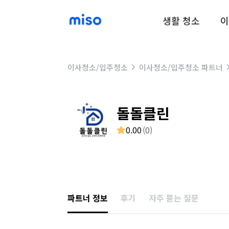
생활 청소
이
이사청소/입주청소
이사청소/입주청소 파트너
돌돌클린
0.00
(
0
)
파트너 정보
후기
자주 묻는 질문