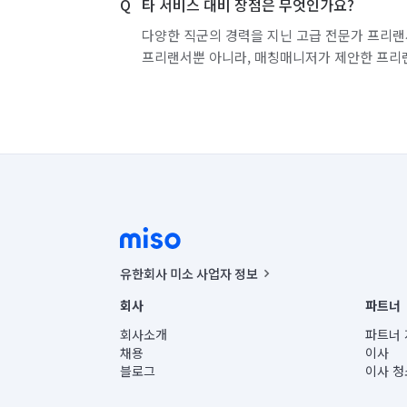
타 서비스 대비 장점은 무엇인가요?
다양한 직군의 경력을 지닌 고급 전문가 프리랜
프리랜서뿐 아니라, 매칭매니저가 제안한 프리
유한회사 미소 사업자 정보
사업자등록번호 : 291-87-00271 | 인허가번호 : 2016-32201
회사
파트너
통신판매신고번호 : 2024-서울종로-1400(공정거래위원회 정
대표이사 : CHING VICTOR COLUMBIA RHEE
회사소개
파트너 
주소 | 본사: 서울특별시 종로구 율곡로 6(중학동, 트윈트리
채용
이사
컨택센터 : 서울특별시 종로구 수송동 율곡로 24, 7층, 8층
블로그
이사 청
유한회사 미소는 통신판매중개자이며, 통신판매의 당사자가
상품, 상품정보, 거래에 관한 의무와 책임은 거래당사자에