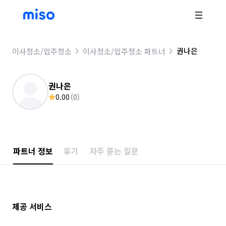
권나은
이사청소/입주청소
이사청소/입주청소 파트너
권나은
0.00
(
0
)
파트너 정보
후기
자주 묻는 질문
제공 서비스