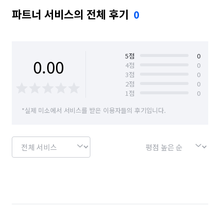
파트너 서비스의 전체 후기
0
5
점
0
0.00
4
점
0
3
점
0
2
점
0
1
점
0
*실제 미소에서 서비스를 받은 이용자들의 후기입니다.