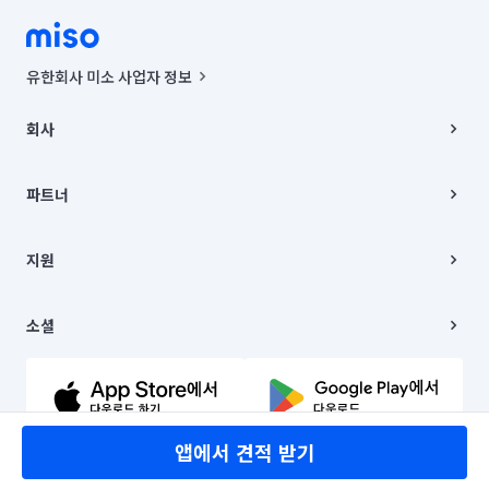
유한회사 미소 사업자 정보
사업자등록번호 : 291-87-00271 | 인허가번호 : 2016-3220163-14-5-
00019 |
회사
통신판매신고번호 : 2024-서울종로-1400(공정거래위원회 정보) |
대표이사 : CHING VICTOR COLUMBIA RHEE
회사소개
주소 | 본사: 서울특별시 종로구 율곡로 6(중학동, 트윈트리빌딩) B동 5층
채용
파트너
컨택센터 : 서울특별시 종로구 수송동 율곡로 24, 7층, 8층 미소
블로그
유한회사 미소는 통신판매중개자이며, 통신판매의 당사자가 아닙니다.
파트너 지원
상품, 상품정보, 거래에 관한 의무와 책임은 거래당사자에게 있습니다.
이사
지원
언론 보도 관련 문의:
contact@getmiso.com
이사 청소/입주 청소
대표번호: 1577-8808
고객센터
© 유한회사 미소. Miso, Inc. All Rights Reserved.
이용약관
소셜
개인정보처리방침
파트너 위치정보 이용약관
링크드인
문의하기
유튜브
앱에서 견적 받기