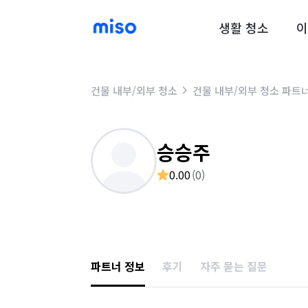
생활 청소
이
건물 내부/외부 청소
건물 내부/외부 청소 파트
승승주
0.00
(
0
)
파트너 정보
후기
자주 묻는 질문