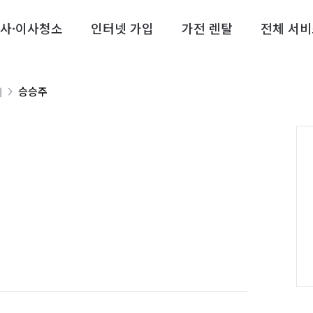
사·이사청소
인터넷 가입
가전 렌탈
전체 서비
승승주
너