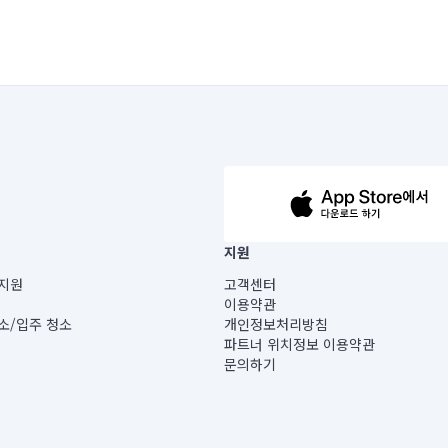
63-14-5-00019 |
지원
보) |
지원
고객센터
빌딩) B동 5층
이용약관
 미소
소/입주 청소
개인정보처리방침
 아닙니다.
파트너 위치정보 이용약관
게 있습니다.
문의하기