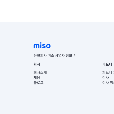
유한회사 미소 사업자 정보
사업자등록번호 : 291-87-00271 | 인허가번호 : 2016-32201
회사
파트너
통신판매신고번호 : 2024-서울종로-1400(공정거래위원회 정
대표이사 : CHING VICTOR COLUMBIA RHEE
회사소개
파트너 
주소 | 본사: 서울특별시 종로구 율곡로 6(중학동, 트윈트리
채용
이사
컨택센터 : 서울특별시 종로구 수송동 율곡로 24, 7층, 8층
블로그
이사 청
유한회사 미소는 통신판매중개자이며, 통신판매의 당사자가
상품, 상품정보, 거래에 관한 의무와 책임은 거래당사자에
언론 보도 관련 문의:
contact@getmiso.com
대표번호: 1577-8808
© 유한회사 미소. Miso, Inc. All Rights Reserved.