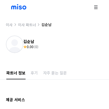
김순남
이사
이사 파트너
김순남
0.00
(
0
)
파트너 정보
후기
자주 묻는 질문
제공 서비스