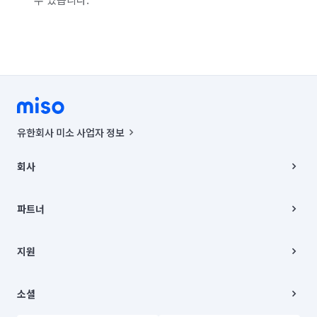
유한회사 미소 사업자 정보
사업자등록번호 : 291-87-00271 | 인허가번호 : 2016-3220163-14-5-
00019 |
회사
통신판매신고번호 : 2024-서울종로-1400(공정거래위원회 정보) |
대표이사 : CHING VICTOR COLUMBIA RHEE
회사소개
주소 | 본사: 서울특별시 종로구 율곡로 6(중학동, 트윈트리빌딩) B동 5층
채용
파트너
컨택센터 : 서울특별시 종로구 수송동 율곡로 24, 7층, 8층 미소
블로그
유한회사 미소는 통신판매중개자이며, 통신판매의 당사자가 아닙니다.
파트너 지원
상품, 상품정보, 거래에 관한 의무와 책임은 거래당사자에게 있습니다.
이사
지원
언론 보도 관련 문의:
contact@getmiso.com
이사 청소/입주 청소
대표번호: 1577-8808
고객센터
© 유한회사 미소. Miso, Inc. All Rights Reserved.
이용약관
소셜
개인정보처리방침