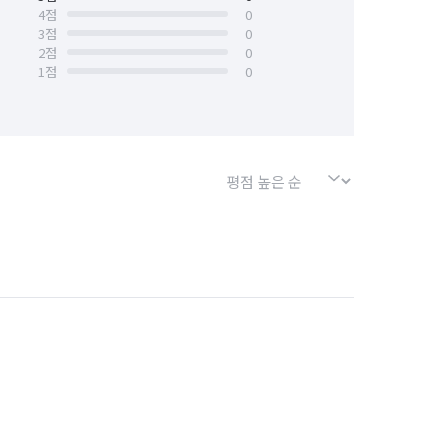
4
점
0
3
점
0
경기 평택시
경기 포천시
2
점
0
1
점
0
소사구
경기 부천시 원미구
경기 화성시 효행구
경기 화성시 만세구