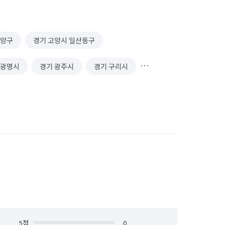
덕양구
경기 고양시 일산동구
 광명시
경기 광주시
경기 구리시
경기 동두천시
경기 성남시 분당구
경기 수원시 권선구
경기 수원시 영통구
경기 시흥시
경기 안산시 단원구
안양시 동안구
경기 안양시 만안구
경기 연천군
경기 오산시
경기 용인시 처인구
5
점
경기 의왕시
0