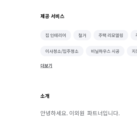
제공 서비스
집 인테리어
철거
주택 리모델링
이사청소/입주청소
비닐하우스 시공
지
더보기
벌초/예초
바닥 청소 (왁스 코팅)
소개
안녕하세요. 이외원  파트너입니다.