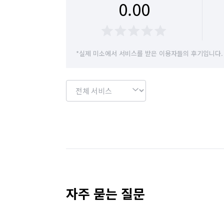
0.00
경기 의정부시
경기 이천시
경기 파주시
경기 하남시
경기 화성시
경기 부천시 
*실제 미소에서 서비스를 받은 이용자들의 후기입니다.
경기 부천시 오정구
경기 화성시 동탄구
경기 화성시 병점구
자주 묻는 질문