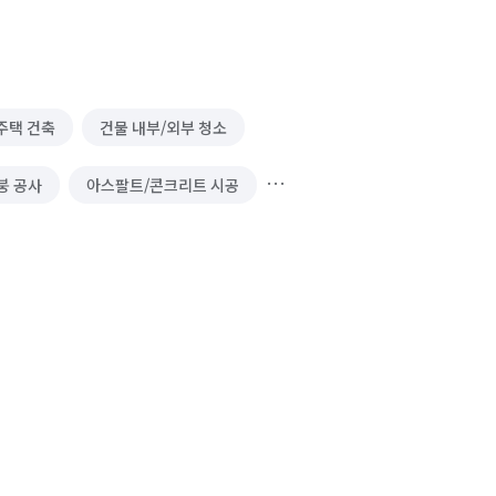
주택 건축
건물 내부/외부 청소
붕 공사
아스팔트/콘크리트 시공