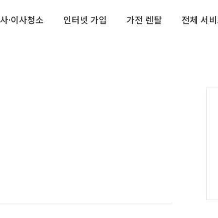
사·이사청소
인터넷 가입
가전 렌탈
전체 서비