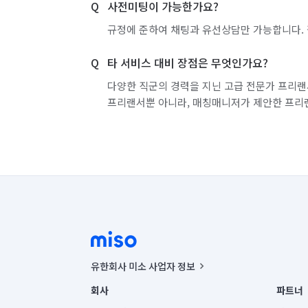
사전미팅이 가능한가요?
규정에 준하여 채팅과 유선상담만 가능합니다. 
타 서비스 대비 장점은 무엇인가요?
다양한 직군의 경력을 지닌 고급 전문가 프리랜
프리랜서뿐 아니라, 매칭매니저가 제안한 프리
유한회사 미소 사업자 정보
사업자등록번호 : 291-87-00271 | 인허가번호 : 2016-32201
회사
파트너
통신판매신고번호 : 2024-서울종로-1400(공정거래위원회 정