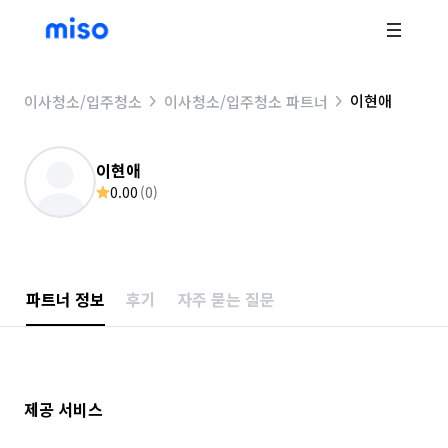
이현애
이사청소/입주청소
이사청소/입주청소 파트너
이현애
0.00
(
0
)
파트너 정보
후기
자주 묻는 질문
제공 서비스