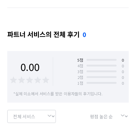
파트너 서비스의 전체 후기
0
5
점
0
0.00
4
점
0
3
점
0
2
점
0
1
점
0
*실제 미소에서 서비스를 받은 이용자들의 후기입니다.