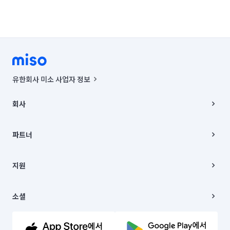
유한회사 미소 사업자 정보
사업자등록번호 : 291-87-00271 | 인허가번호 : 2016-3220163-14-5-
00019 |
회사
통신판매신고번호 : 2024-서울종로-1400(공정거래위원회 정보) |
대표이사 : CHING VICTOR COLUMBIA RHEE
회사소개
주소 | 본사: 서울특별시 종로구 율곡로 6(중학동, 트윈트리빌딩) B동 5층
채용
파트너
컨택센터 : 서울특별시 종로구 수송동 율곡로 24, 7층, 8층 미소
블로그
유한회사 미소는 통신판매중개자이며, 통신판매의 당사자가 아닙니다.
파트너 지원
상품, 상품정보, 거래에 관한 의무와 책임은 거래당사자에게 있습니다.
이사
지원
언론 보도 관련 문의:
contact@getmiso.com
이사 청소/입주 청소
대표번호: 1577-8808
고객센터
© 유한회사 미소. Miso, Inc. All Rights Reserved.
이용약관
소셜
개인정보처리방침
파트너 위치정보 이용약관
링크드인
문의하기
유튜브