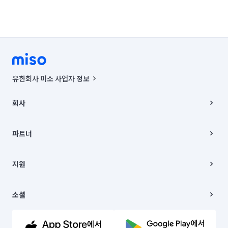
유한회사 미소 사업자 정보
사업자등록번호 : 291-87-00271 | 인허가번호 : 2016-3220163-14-5-
00019 |
회사
통신판매신고번호 : 2024-서울종로-1400(공정거래위원회 정보) |
대표이사 : CHING VICTOR COLUMBIA RHEE
회사소개
주소 | 본사: 서울특별시 종로구 율곡로 6(중학동, 트윈트리빌딩) B동 5층
채용
파트너
컨택센터 : 서울특별시 종로구 수송동 율곡로 24, 7층, 8층 미소
블로그
유한회사 미소는 통신판매중개자이며, 통신판매의 당사자가 아닙니다.
파트너 지원
상품, 상품정보, 거래에 관한 의무와 책임은 거래당사자에게 있습니다.
이사
지원
언론 보도 관련 문의:
contact@getmiso.com
이사 청소/입주 청소
대표번호: 1577-8808
고객센터
© 유한회사 미소. Miso, Inc. All Rights Reserved.
이용약관
소셜
개인정보처리방침
파트너 위치정보 이용약관
링크드인
문의하기
유튜브