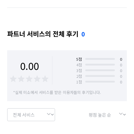
파트너 서비스의 전체 후기
0
5
점
0
0.00
4
점
0
3
점
0
2
점
0
1
점
0
*실제 미소에서 서비스를 받은 이용자들의 후기입니다.