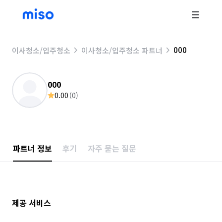
000
이사청소/입주청소
이사청소/입주청소 파트너
000
0.00
(
0
)
파트너 정보
후기
자주 묻는 질문
제공 서비스