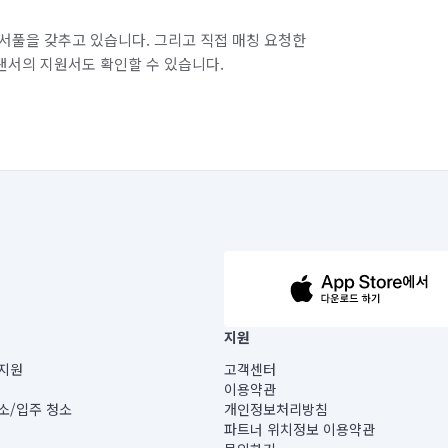
서풀을 갖추고 있습니다. 그리고 직접 매칭 요청한
랜서의 지원서도 확인할 수 있습니다.
63-14-5-00019 |
지원
보) |
지원
고객센터
빌딩) B동 5층
이용약관
 미소
소/입주 청소
개인정보처리방침
 아닙니다.
파트너 위치정보 이용약관
게 있습니다.