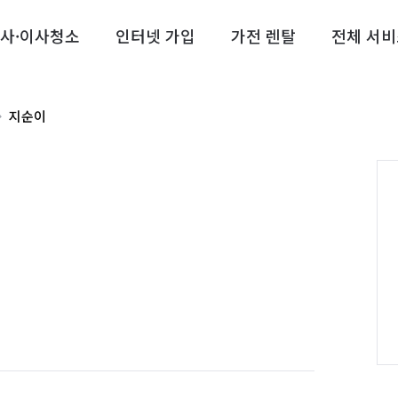
사·이사청소
인터넷 가입
가전 렌탈
전체 서비
지순이