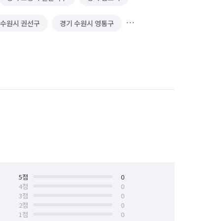
 수원시 권선구
경기 수원시 영통구
경기 안성시
경기 양주시
경기 파주시
경기 평택시
서울 관악구
서울 구로구
서울 서초구
서울 성북구
서울 용산구
서울 은평구
충북 진천군
5
점
0
4
점
0
3
점
0
2
점
0
1
점
0