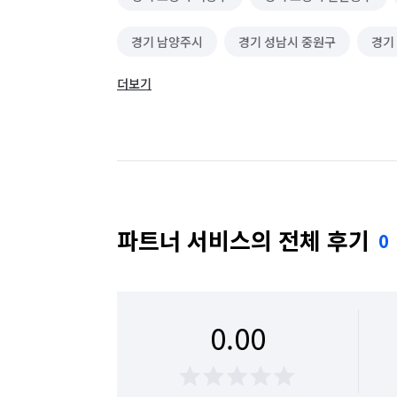
경기 남양주시
경기 성남시 중원구
경기
더보기
경기 수원시 장안구
경기 수원시 팔달구
경기 양평군
경기 연천군
경기 의정부시
경기 포천시
서울 강남구
서울 강서구
서울 동작구
서울 마포구
서울 서대문구
파트너 서비스의 전체 후기
0
서울 송파구
서울 양천구
서울 영등포구
서울 종로구
인천 계양구
인천 서구
0.00