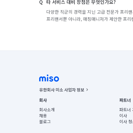
타 서비스 대비 장점은 무엇인가요?
다양한 직군의 경력을 지닌 고급 전문가 프리랜
프리랜서뿐 아니라, 매칭매니저가 제안한 프리
유한회사 미소 사업자 정보
사업자등록번호 : 291-87-00271 | 인허가번호 : 2016-32201
회사
파트너
통신판매신고번호 : 2024-서울종로-1400(공정거래위원회 정
대표이사 : CHING VICTOR COLUMBIA RHEE
회사소개
파트너 
주소 | 본사: 서울특별시 종로구 율곡로 6(중학동, 트윈트리
채용
이사
컨택센터 : 서울특별시 종로구 수송동 율곡로 24, 7층, 8층
블로그
이사 청
유한회사 미소는 통신판매중개자이며, 통신판매의 당사자가
상품, 상품정보, 거래에 관한 의무와 책임은 거래당사자에