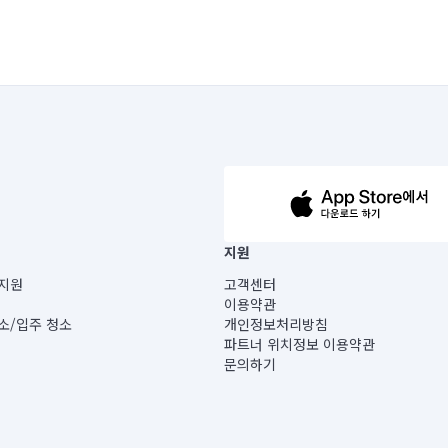
63-14-5-00019 |
지원
보) |
지원
고객센터
빌딩) B동 5층
이용약관
 미소
소/입주 청소
개인정보처리방침
 아닙니다.
파트너 위치정보 이용약관
게 있습니다.
문의하기