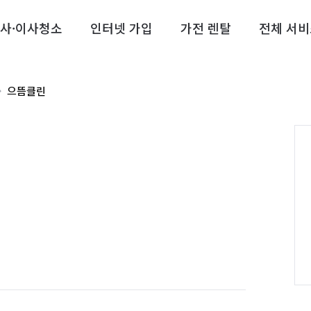
사·이사청소
인터넷 가입
가전 렌탈
전체 서비
으뜸클린