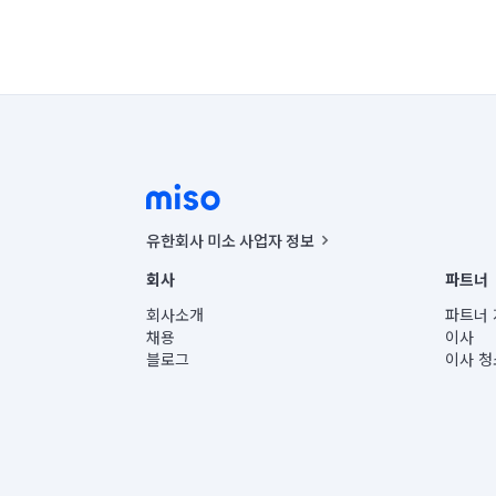
유한회사 미소 사업자 정보
사업자등록번호 : 291-87-00271 | 인허가번호 : 2016-32201
회사
파트너
통신판매신고번호 : 2024-서울종로-1400(공정거래위원회 정
대표이사 : CHING VICTOR COLUMBIA RHEE
회사소개
파트너 
주소 | 본사: 서울특별시 종로구 율곡로 6(중학동, 트윈트리
채용
이사
컨택센터 : 서울특별시 종로구 수송동 율곡로 24, 7층, 8층
블로그
이사 청
유한회사 미소는 통신판매중개자이며, 통신판매의 당사자가
상품, 상품정보, 거래에 관한 의무와 책임은 거래당사자에
언론 보도 관련 문의:
contact@getmiso.com
대표번호: 1577-8808
© 유한회사 미소. Miso, Inc. All Rights Reserved.