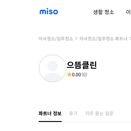
생활 청소
이
이사청소/입주청소
이사청소/입주청소 파트너
으뜸클린
0.00
(
0
)
파트너 정보
후기
자주 묻는 질문