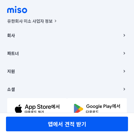
유한회사 미소 사업자 정보
사업자등록번호 : 291-87-00271 | 인허가번호 : 2016-3220163-14-5-
00019 |
회사
통신판매신고번호 : 2024-서울종로-1400(공정거래위원회 정보) |
대표이사 : CHING VICTOR COLUMBIA RHEE
회사소개
주소 | 본사: 서울특별시 종로구 율곡로 6(중학동, 트윈트리빌딩) B동 5층
채용
파트너
컨택센터 : 서울특별시 종로구 수송동 율곡로 24, 7층, 8층 미소
블로그
유한회사 미소는 통신판매중개자이며, 통신판매의 당사자가 아닙니다.
파트너 지원
상품, 상품정보, 거래에 관한 의무와 책임은 거래당사자에게 있습니다.
이사
지원
언론 보도 관련 문의:
contact@getmiso.com
이사 청소/입주 청소
대표번호: 1577-8808
고객센터
© 유한회사 미소. Miso, Inc. All Rights Reserved.
이용약관
소셜
개인정보처리방침
파트너 위치정보 이용약관
링크드인
문의하기
유튜브
앱에서 견적 받기