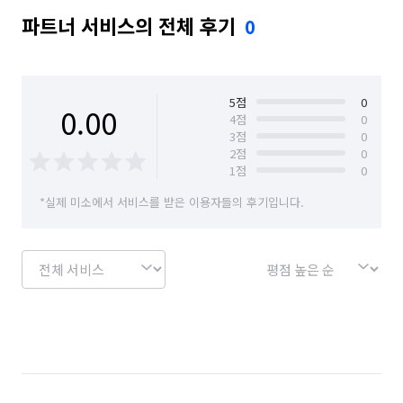
파트너 서비스의 전체 후기
0
5
점
0
0.00
4
점
0
3
점
0
2
점
0
1
점
0
*실제 미소에서 서비스를 받은 이용자들의 후기입니다.