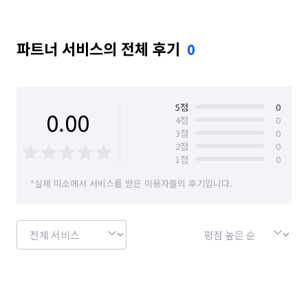
파트너 서비스의 전체 후기
0
5
점
0
0.00
4
점
0
3
점
0
2
점
0
1
점
0
*실제 미소에서 서비스를 받은 이용자들의 후기입니다.