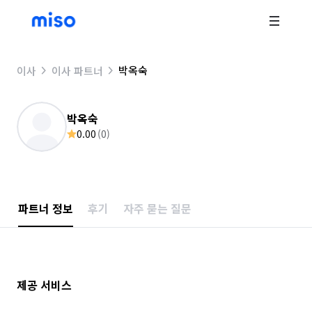
박옥숙
이사
이사 파트너
박옥숙
0.00
(
0
)
파트너 정보
후기
자주 묻는 질문
제공 서비스