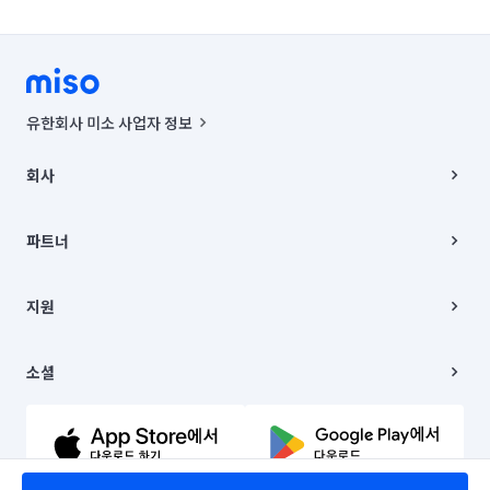
유한회사 미소 사업자 정보
사업자등록번호 : 291-87-00271 | 인허가번호 : 2016-3220163-14-5-
00019 |
회사
통신판매신고번호 : 2024-서울종로-1400(공정거래위원회 정보) |
대표이사 : CHING VICTOR COLUMBIA RHEE
회사소개
주소 | 본사: 서울특별시 종로구 율곡로 6(중학동, 트윈트리빌딩) B동 5층
채용
파트너
컨택센터 : 서울특별시 종로구 수송동 율곡로 24, 7층, 8층 미소
블로그
유한회사 미소는 통신판매중개자이며, 통신판매의 당사자가 아닙니다.
파트너 지원
상품, 상품정보, 거래에 관한 의무와 책임은 거래당사자에게 있습니다.
이사
지원
언론 보도 관련 문의:
contact@getmiso.com
이사 청소/입주 청소
대표번호: 1577-8808
고객센터
© 유한회사 미소. Miso, Inc. All Rights Reserved.
이용약관
소셜
개인정보처리방침
파트너 위치정보 이용약관
링크드인
문의하기
유튜브