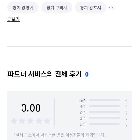
경기 광명시
경기 구리시
경기 김포시
더보기
경기 성남시 분당구
경기 성남시 수정구
경기 성남시 중원구
경기 시흥시
경기 안양시 동안구
경기 안양시 만안구
경기 양주시
경기 의정부시
경기 파주시
파트너 서비스의 전체 후기
0
경기 하남시
서울 강남구
서울 강동구
서울 강북구
서울 강서구
서울 관악구
서울 광진구
서울 구로구
서울 금천구
5
점
0
0.00
4
점
0
3
점
0
서울 노원구
서울 도봉구
서울 동대문구
2
점
0
1
점
0
서울 동작구
서울 마포구
서울 서대문구
*실제 미소에서 서비스를 받은 이용자들의 후기입니다.
서울 서초구
서울 성동구
서울 성북구