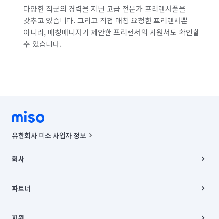
다양한 직군의 경력을 지닌 고급 전문가 프리랜서풀을
갖추고 있습니다. 그리고 직접 매칭 요청한 프리랜서뿐
아니라, 매칭매니저가 제안한 프리랜서의 지원서도 확인할
수 있습니다.
유한회사 미소 사업자 정보
사업자등록번호 : 291-87-00271 | 인허가번호 : 2016-3220163-14-5-
00019 |
회사
통신판매신고번호 : 2024-서울종로-1400(공정거래위원회 정보) |
대표이사 : CHING VICTOR COLUMBIA RHEE
회사소개
주소 | 본사: 서울특별시 종로구 율곡로 6(중학동, 트윈트리빌딩) B동 5층
채용
파트너
컨택센터 : 서울특별시 종로구 수송동 율곡로 24, 7층, 8층 미소
블로그
유한회사 미소는 통신판매중개자이며, 통신판매의 당사자가 아닙니다.
파트너 지원
상품, 상품정보, 거래에 관한 의무와 책임은 거래당사자에게 있습니다.
이사
지원