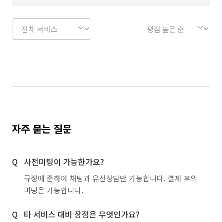
서울 송파구
서울 양천구
서울 영등포구
서울 용산구
서울 은평구
서울 종로구
서울 중구
서울 중랑구
인천 계양구
인천 남구
인천 남동구
인천 동구
인천 부평구
인천 서구
인천 연수구
인천 옹진군
인천 중구
경기 부천시 소사구
자주 묻는 질문
경기 부천시 원미구
경기 부천시 오정구
사전미팅이 가능한가요?
규정에 준하여 채팅과 유선상담만 가능합니다. 결제 후의
미팅은 가능합니다.
타 서비스 대비 장점은 무엇인가요?