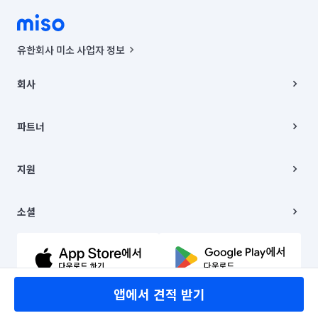
유한회사 미소 사업자 정보
사업자등록번호 : 291-87-00271 | 인허가번호 : 2016-3220163-14-5-
00019 |
회사
통신판매신고번호 : 2024-서울종로-1400(공정거래위원회 정보) |
대표이사 : CHING VICTOR COLUMBIA RHEE
회사소개
주소 | 본사: 서울특별시 종로구 율곡로 6(중학동, 트윈트리빌딩) B동 5층
채용
파트너
컨택센터 : 서울특별시 종로구 수송동 율곡로 24, 7층, 8층 미소
블로그
유한회사 미소는 통신판매중개자이며, 통신판매의 당사자가 아닙니다.
파트너 지원
상품, 상품정보, 거래에 관한 의무와 책임은 거래당사자에게 있습니다.
이사
지원
언론 보도 관련 문의:
contact@getmiso.com
이사 청소/입주 청소
대표번호: 1577-8808
고객센터
© 유한회사 미소. Miso, Inc. All Rights Reserved.
이용약관
소셜
개인정보처리방침
파트너 위치정보 이용약관
링크드인
문의하기
유튜브
앱에서 견적 받기