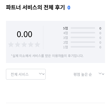
파트너 서비스의 전체 후기
0
5
점
0
0.00
4
점
0
3
점
0
2
점
0
1
점
0
*실제 미소에서 서비스를 받은 이용자들의 후기입니다.