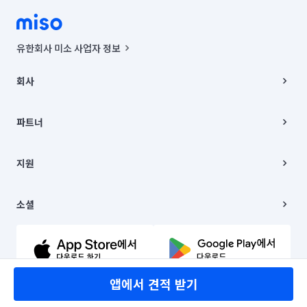
유한회사 미소 사업자 정보
사업자등록번호 : 291-87-00271 | 인허가번호 : 2016-3220163-14-5-
00019 |
회사
통신판매신고번호 : 2024-서울종로-1400(공정거래위원회 정보) |
대표이사 : CHING VICTOR COLUMBIA RHEE
회사소개
주소 | 본사: 서울특별시 종로구 율곡로 6(중학동, 트윈트리빌딩) B동 5층
채용
파트너
컨택센터 : 서울특별시 종로구 수송동 율곡로 24, 7층, 8층 미소
블로그
유한회사 미소는 통신판매중개자이며, 통신판매의 당사자가 아닙니다.
파트너 지원
상품, 상품정보, 거래에 관한 의무와 책임은 거래당사자에게 있습니다.
이사
지원
언론 보도 관련 문의:
contact@getmiso.com
이사 청소/입주 청소
대표번호: 1577-8808
고객센터
© 유한회사 미소. Miso, Inc. All Rights Reserved.
이용약관
소셜
개인정보처리방침
파트너 위치정보 이용약관
링크드인
문의하기
유튜브
앱에서 견적 받기