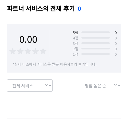
파트너 서비스의 전체 후기
0
5
점
0
0.00
4
점
0
3
점
0
2
점
0
1
점
0
*실제 미소에서 서비스를 받은 이용자들의 후기입니다.