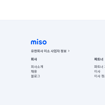
유한회사 미소 사업자 정보
사업자등록번호 : 291-87-00271 | 인허가번호 : 2016-32201
회사
파트너
통신판매신고번호 : 2024-서울종로-1400(공정거래위원회 정
대표이사 : CHING VICTOR COLUMBIA RHEE
회사소개
파트너 
주소 | 본사: 서울특별시 종로구 율곡로 6(중학동, 트윈트리
채용
이사
컨택센터 : 서울특별시 종로구 수송동 율곡로 24, 7층, 8층
블로그
이사 청
유한회사 미소는 통신판매중개자이며, 통신판매의 당사자가
상품, 상품정보, 거래에 관한 의무와 책임은 거래당사자에
언론 보도 관련 문의:
contact@getmiso.com
대표번호: 1577-8808
© 유한회사 미소. Miso, Inc. All Rights Reserved.