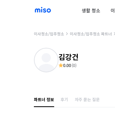
생활 청소
이
이사청소/입주청소
이사청소/입주청소 파트너
김강건
0.00
(
0
)
파트너 정보
후기
자주 묻는 질문