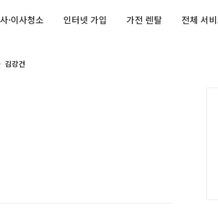
사·이사청소
인터넷 가입
가전 렌탈
전체 서비
김강건