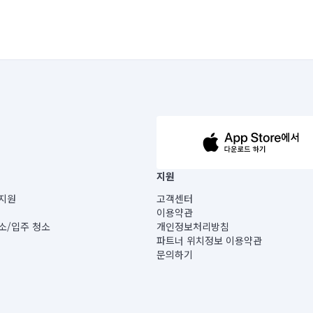
63-14-5-00019 |
지원
보) |
지원
고객센터
빌딩) B동 5층
이용약관
 미소
소/입주 청소
개인정보처리방침
 아닙니다.
파트너 위치정보 이용약관
게 있습니다.
문의하기