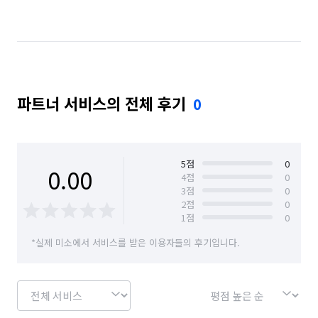
경기 오산시
경기 용인시 기흥구
경기 용인시 수지구
경기 용인시 처인구
경기 이천시
경기 평택시
경기 화성시
파트너 서비스의 전체 후기
0
충남 아산시
충남 천안시 동남구
충남 천안시 서북구
경기 화성시 동탄구
경기 화성시 효행구
경기 화성시 만세구
5
점
0
0.00
4
점
0
3
점
0
경기 화성시 병점구
2
점
0
1
점
0
*실제 미소에서 서비스를 받은 이용자들의 후기입니다.