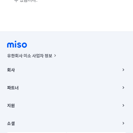
유한회사 미소 사업자 정보
사업자등록번호 : 291-87-00271 | 인허가번호 : 2016-3220163-14-5-
00019 |
회사
통신판매신고번호 : 2024-서울종로-1400(공정거래위원회 정보) |
대표이사 : CHING VICTOR COLUMBIA RHEE
회사소개
주소 | 본사: 서울특별시 종로구 율곡로 6(중학동, 트윈트리빌딩) B동 5층
채용
파트너
컨택센터 : 서울특별시 종로구 수송동 율곡로 24, 7층, 8층 미소
블로그
유한회사 미소는 통신판매중개자이며, 통신판매의 당사자가 아닙니다.
파트너 지원
상품, 상품정보, 거래에 관한 의무와 책임은 거래당사자에게 있습니다.
이사
지원
언론 보도 관련 문의:
contact@getmiso.com
이사 청소/입주 청소
대표번호: 1577-8808
고객센터
© 유한회사 미소. Miso, Inc. All Rights Reserved.
이용약관
소셜
개인정보처리방침