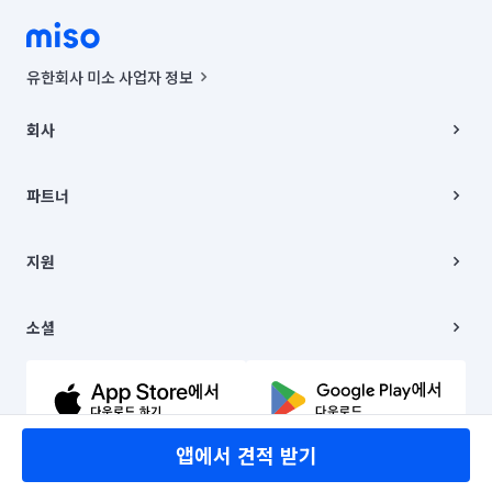
유한회사 미소 사업자 정보
사업자등록번호 : 291-87-00271 | 인허가번호 : 2016-3220163-14-5-
00019 |
회사
통신판매신고번호 : 2024-서울종로-1400(공정거래위원회 정보) |
대표이사 : CHING VICTOR COLUMBIA RHEE
회사소개
주소 | 본사: 서울특별시 종로구 율곡로 6(중학동, 트윈트리빌딩) B동 5층
채용
파트너
컨택센터 : 서울특별시 종로구 수송동 율곡로 24, 7층, 8층 미소
블로그
유한회사 미소는 통신판매중개자이며, 통신판매의 당사자가 아닙니다.
파트너 지원
상품, 상품정보, 거래에 관한 의무와 책임은 거래당사자에게 있습니다.
이사
지원
언론 보도 관련 문의:
contact@getmiso.com
이사 청소/입주 청소
대표번호: 1577-8808
고객센터
© 유한회사 미소. Miso, Inc. All Rights Reserved.
이용약관
소셜
개인정보처리방침
파트너 위치정보 이용약관
링크드인
문의하기
유튜브
앱에서 견적 받기