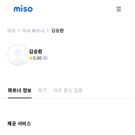
김승환
이사
이사 파트너
김승환
0.00
(
0
)
파트너 정보
후기
자주 묻는 질문
제공 서비스