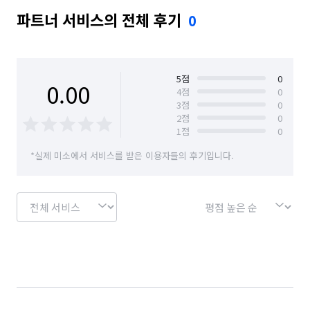
파트너 서비스의 전체 후기
0
5
점
0
0.00
4
점
0
3
점
0
2
점
0
1
점
0
*실제 미소에서 서비스를 받은 이용자들의 후기입니다.