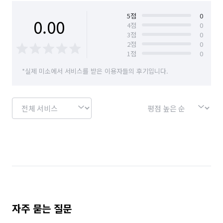
경기 과천시
경기 광명시
경기 광주시
※ 외창, 유리막 등은 현장 확인 후 별도 안내

5
점
0
0.00
4
점
0
3
점
0
경기 구리시
경기 군포시
경기 김포시
📌 A/S 및 비용 투명성

2
점
0
1
점
0
경기 남양주시
경기 동두천시
경기 성남시 분당구
모든 비용은 사전 안내 후 진행, 바가지 요금 없이 깔끔하게

*실제 미소에서 서비스를 받은 이용자들의 후기입니다.
경기 성남시 수정구
경기 성남시 중원구
A/S는 청소 후 7일 이내 요청 시 무상 제공

경기 수원시 권선구
경기 수원시 영통구
📞 청소 예약/상담

경기 수원시 장안구
경기 수원시 팔달구
010-2287-3762

카톡상담ㅡ psc8473

경기 시흥시
경기 안산시 단원구
문의는 언제든 환영입니다! 친절하고 빠르게 안내드리겠습니다 
😊

경기 안산시 상록구
경기 안성시
경기 안양시 동안구
경기 안양시 만안구
청소 이상의 정성과 책임.

믿고 맡기세요, 한채홈케어가 함께합니다.
경기 양주시
경기 양평군
경기 여주시
자주 묻는 질문