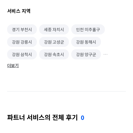
✅ 피톤치드 서비스 포함 – 숲속처럼 쾌적한 실내 공기로 마무리

✅ 상·하부장 완전 분리 세척 – 싱크대 내부까지 탈거 후 세척

서비스 지역
✅ 스팀살균 청소 – 140도 고온 살균으로 세균까지 제거

✅ 유리막 코팅 시공 가능 – 위생과 유지력 UP (선택 옵션)

✅ 외창 청소 가능 – 요청 시 안전한 방식으로 외부 유리창도 
경기 부천시
세종 자치시
인천 미추홀구
깔끔하게

강원 강릉시
강원 고성군
강원 동해시
✅ 후기 작성 이벤트 진행 중 – 정성스러운 후기 남겨주시면 감사 
혜택 제공

강원 삼척시
강원 속초시
강원 양구군
✅ 합리적인 비용 안내 – 과도한 추가금 NO, 사전 설명 후 협의 
진행

더보기
강원 양양군
강원 영월군
강원 원주시
🧼 청소 범위 안내

강원 인제군
강원 정선군
강원 철원군
거실/방 – 바닥, 벽, 문, 몰딩, 조명, 콘센트 주변, 창문·창틀

강원 춘천시
강원 태백시
강원 평창군
주방 – 후드 필터, 상·하부장 내부, 싱크볼, 수전, 타일

강원 홍천군
강원 화천군
강원 횡성군
욕실 – 곰팡이·물때 제거, 세면대, 변기, 욕조, 수납장, 배수구

파트너 서비스의 전체 후기
0
경기 가평군
경기 고양시 덕양구
베란다/다용도실 – 보일러 주변, 창문, 묵은때 제거

경기 고양시 일산동구
경기 고양시 일산서구