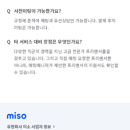
경기 연천군
경기 오산시
경기 용인시 기흥구
사전미팅이 가능한가요?
경기 용인시 수지구
경기 용인시 처인구
규정에 준하여 채팅과 유선상담만 가능합니다. 결제 후의
경기 의왕시
경기 의정부시
경기 이천시
미팅은 가능합니다.
경기 파주시
경기 평택시
경기 포천시
타 서비스 대비 장점은 무엇인가요?
경기 하남시
경기 화성시
경남 거제시
다양한 직군의 경력을 지닌 고급 전문가 프리랜서풀을
갖추고 있습니다. 그리고 직접 매칭 요청한 프리랜서뿐
경남 거창군
경남 고성군
경남 김해시
아니라, 매칭매니저가 제안한 프리랜서의 지원서도 확인할
수 있습니다.
경남 남해군
경남 밀양시
경남 사천시
경남 산청군
경남 양산시
경남 의령군
경남 진주시
경남 창녕군
경남 창원시 마산합포구
경남 창원시 마산회원구
경남 창원시 성산구
경남 창원시 의창구
경남 창원시 진해구
유한회사 미소 사업자 정보