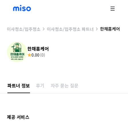
한채홈케어
이사청소/입주청소
이사청소/입주청소 파트너
한채홈케어
0.00
(
0
)
파트너 정보
후기
자주 묻는 질문
제공 서비스