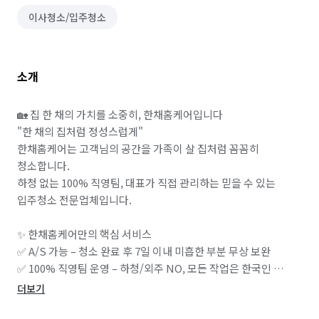
이사청소/입주청소
소개
🏡 집 한 채의 가치를 소중히, 한채홈케어입니다

"한 채의 집처럼 정성스럽게"

한채홈케어는 고객님의 공간을 가족이 살 집처럼 꼼꼼히 
청소합니다.

하청 없는 100% 직영팀, 대표가 직접 관리하는 믿을 수 있는 
입주청소 전문업체입니다.

✨ 한채홈케어만의 핵심 서비스

✅ A/S 가능 – 청소 완료 후 7일 이내 미흡한 부분 무상 보완

✅ 100% 직영팀 운영 – 하청/외주 NO, 모든 작업은 한국인 
고정팀이 직접 수행

더보기
✅ 친환경 천연세제 사용 – 피부 자극 걱정 없이 안심 청소
