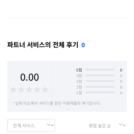
파트너 서비스의 전체 후기
0
5
점
0
0.00
4
점
0
3
점
0
2
점
0
1
점
0
*실제 미소에서 서비스를 받은 이용자들의 후기입니다.