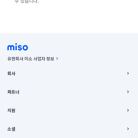
수 있습니다.
유한회사 미소 사업자 정보
사업자등록번호 : 291-87-00271 | 인허가번호 : 2016-3220163-14-5-
00019 |
회사
통신판매신고번호 : 2024-서울종로-1400(공정거래위원회 정보) |
대표이사 : CHING VICTOR COLUMBIA RHEE
회사소개
주소 | 본사: 서울특별시 종로구 율곡로 6(중학동, 트윈트리빌딩) B동 5층
채용
파트너
컨택센터 : 서울특별시 종로구 수송동 율곡로 24, 7층, 8층 미소
블로그
유한회사 미소는 통신판매중개자이며, 통신판매의 당사자가 아닙니다.
파트너 지원
상품, 상품정보, 거래에 관한 의무와 책임은 거래당사자에게 있습니다.
이사
지원
언론 보도 관련 문의:
contact@getmiso.com
이사 청소/입주 청소
대표번호: 1577-8808
고객센터
© 유한회사 미소. Miso, Inc. All Rights Reserved.
이용약관
소셜
개인정보처리방침