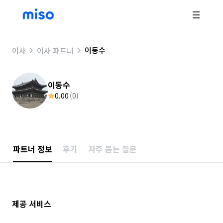
이동수
이사
이사 파트너
이동수
0.00
(
0
)
파트너 정보
후기
자주 묻는 질문
제공 서비스