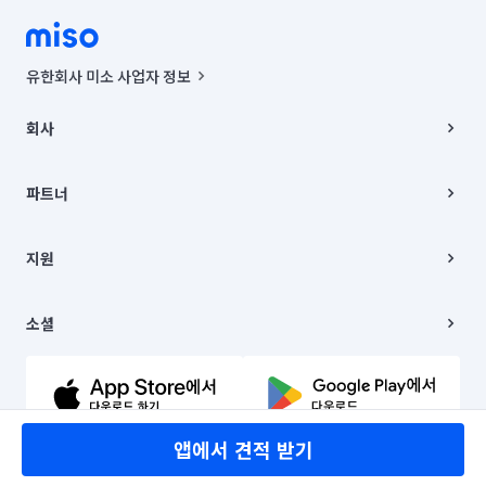
유한회사 미소 사업자 정보
사업자등록번호 : 291-87-00271 | 인허가번호 : 2016-3220163-14-5-
00019 |
회사
통신판매신고번호 : 2024-서울종로-1400(공정거래위원회 정보) |
대표이사 : CHING VICTOR COLUMBIA RHEE
회사소개
주소 | 본사: 서울특별시 종로구 율곡로 6(중학동, 트윈트리빌딩) B동 5층
채용
파트너
컨택센터 : 서울특별시 종로구 수송동 율곡로 24, 7층, 8층 미소
블로그
유한회사 미소는 통신판매중개자이며, 통신판매의 당사자가 아닙니다.
파트너 지원
상품, 상품정보, 거래에 관한 의무와 책임은 거래당사자에게 있습니다.
이사
지원
언론 보도 관련 문의:
contact@getmiso.com
이사 청소/입주 청소
대표번호: 1577-8808
고객센터
© 유한회사 미소. Miso, Inc. All Rights Reserved.
이용약관
소셜
개인정보처리방침
파트너 위치정보 이용약관
링크드인
문의하기
유튜브
앱에서 견적 받기