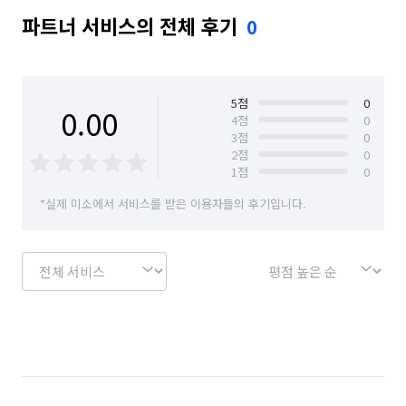
파트너 서비스의 전체 후기
0
5
점
0
0.00
4
점
0
3
점
0
2
점
0
1
점
0
*실제 미소에서 서비스를 받은 이용자들의 후기입니다.