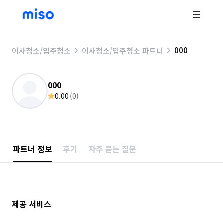
000
이사청소/입주청소
이사청소/입주청소 파트너
000
0.00
(
0
)
파트너 정보
후기
자주 묻는 질문
제공 서비스