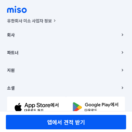
유한회사 미소 사업자 정보
사업자등록번호 : 291-87-00271 | 인허가번호 : 2016-3220163-14-5-
00019 |
회사
통신판매신고번호 : 2024-서울종로-1400(공정거래위원회 정보) |
대표이사 : CHING VICTOR COLUMBIA RHEE
회사소개
주소 | 본사: 서울특별시 종로구 율곡로 6(중학동, 트윈트리빌딩) B동 5층
채용
파트너
컨택센터 : 서울특별시 종로구 수송동 율곡로 24, 7층, 8층 미소
블로그
유한회사 미소는 통신판매중개자이며, 통신판매의 당사자가 아닙니다.
파트너 지원
상품, 상품정보, 거래에 관한 의무와 책임은 거래당사자에게 있습니다.
이사
지원
언론 보도 관련 문의:
contact@getmiso.com
이사 청소/입주 청소
대표번호: 1577-8808
고객센터
© 유한회사 미소. Miso, Inc. All Rights Reserved.
이용약관
소셜
개인정보처리방침
파트너 위치정보 이용약관
링크드인
문의하기
유튜브
앱에서 견적 받기