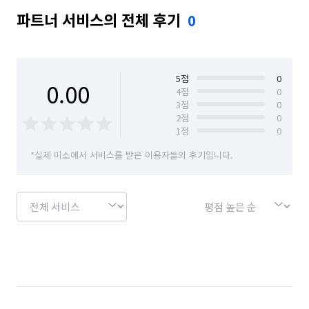
파트너 서비스의 전체 후기
0
5
점
0
0.00
4
점
0
3
점
0
2
점
0
1
점
0
*실제 미소에서 서비스를 받은 이용자들의 후기입니다.