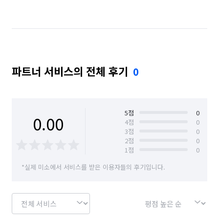
경기 김포시
경기 남양주시
경기 동두천시
경기 성남시 분당구
경기 성남시 수정구
경기 성남시 중원구
경기 수원시 권선구
파트너 서비스의 전체 후기
0
경기 수원시 영통구
경기 수원시 장안구
경기 수원시 팔달구
경기 시흥시
경기 안산시 단원구
경기 안산시 상록구
5
점
0
0.00
4
점
0
3
점
0
경기 안성시
경기 안양시 동안구
2
점
0
1
점
0
경기 안양시 만안구
경기 양주시
경기 양평군
*실제 미소에서 서비스를 받은 이용자들의 후기입니다.
경기 여주시
경기 연천군
경기 오산시
경기 용인시 기흥구
경기 용인시 수지구
경기 용인시 처인구
경기 의왕시
경기 의정부시