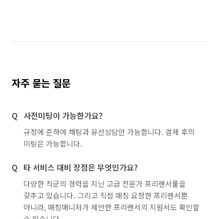
경기 이천시
경기 파주시
경기 평택시
경기 포천시
경기 하남시
경기 화성시
대전 대덕구
대전 동구
대전 서구
대전 유성구
대전 중구
충남 계룡시
자주 묻는 질문
충남 공주시
충남 금산군
충남 논산시
사전미팅이 가능한가요?
충남 당진시
충남 보령시
충남 부여군
규정에 준하여 채팅과 유선상담만 가능합니다. 결제 후의
충남 서산시
충남 서천군
충남 아산시
미팅은 가능합니다.
충남 예산군
충남 천안시 동남구
타 서비스 대비 장점은 무엇인가요?
충남 천안시 서북구
충남 청양군
충남 태안군
다양한 직군의 경력을 지닌 고급 전문가 프리랜서풀을
갖추고 있습니다. 그리고 직접 매칭 요청한 프리랜서뿐
충남 홍성군
충북 괴산군
충북 단양군
아니라, 매칭매니저가 제안한 프리랜서의 지원서도 확인할
수 있습니다.