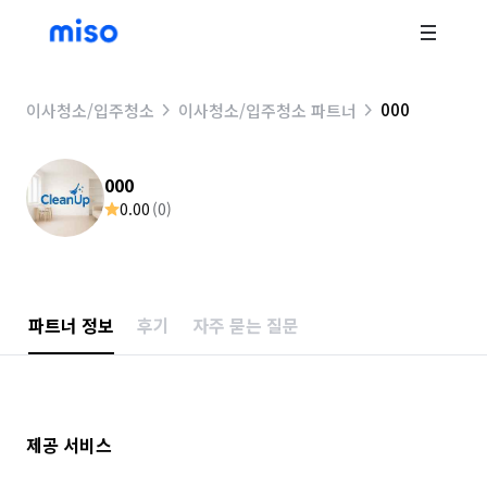
000
이사청소/입주청소
이사청소/입주청소 파트너
000
0.00
(
0
)
파트너 정보
후기
자주 묻는 질문
제공 서비스