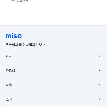
충북 보은군
충북 영동군
충북 옥천군
충북 음성군
충북 제천시
충북 증평군
충북 진천군
충북 청주시 상당구
충북 청주시 서원구
충북 청주시 청원구
충북 청주시 흥덕구
충북 충주시
유한회사 미소 사업자 정보
경기 부천시 소사구
경기 부천시 원미구
사업자등록번호 : 291-87-00271 | 인허가번호 : 2016-3220163-14-5-
00019 |
회사
통신판매신고번호 : 2024-서울종로-1400(공정거래위원회 정보) |
경기 부천시 오정구
경기 화성시 동탄구
대표이사 : CHING VICTOR COLUMBIA RHEE
회사소개
주소 | 본사: 서울특별시 종로구 율곡로 6(중학동, 트윈트리빌딩) B동 5층
채용
파트너
경기 화성시 효행구
경기 화성시 만세구
컨택센터 : 서울특별시 종로구 수송동 율곡로 24, 7층, 8층 미소
블로그
유한회사 미소는 통신판매중개자이며, 통신판매의 당사자가 아닙니다.
파트너 지원
경기 화성시 병점구
상품, 상품정보, 거래에 관한 의무와 책임은 거래당사자에게 있습니다.
이사
지원
언론 보도 관련 문의:
contact@getmiso.com
이사 청소/입주 청소
대표번호: 1577-8808
고객센터
© 유한회사 미소. Miso, Inc. All Rights Reserved.
이용약관
소셜
개인정보처리방침