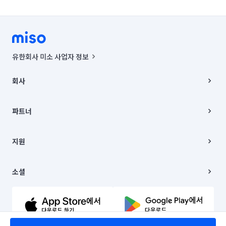
유한회사 미소 사업자 정보
사업자등록번호 : 291-87-00271 | 인허가번호 : 2016-3220163-14-5-
00019 |
회사
통신판매신고번호 : 2024-서울종로-1400(공정거래위원회 정보) |
대표이사 : CHING VICTOR COLUMBIA RHEE
회사소개
주소 | 본사: 서울특별시 종로구 율곡로 6(중학동, 트윈트리빌딩) B동 5층
채용
파트너
컨택센터 : 서울특별시 종로구 수송동 율곡로 24, 7층, 8층 미소
블로그
유한회사 미소는 통신판매중개자이며, 통신판매의 당사자가 아닙니다.
파트너 지원
상품, 상품정보, 거래에 관한 의무와 책임은 거래당사자에게 있습니다.
이사
지원
언론 보도 관련 문의:
contact@getmiso.com
이사 청소/입주 청소
대표번호: 1577-8808
고객센터
© 유한회사 미소. Miso, Inc. All Rights Reserved.
이용약관
소셜
개인정보처리방침
파트너 위치정보 이용약관
링크드인
문의하기
유튜브