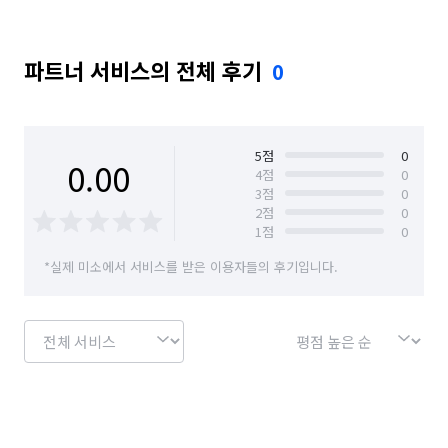
파트너 서비스의 전체 후기
0
5
점
0
0.00
4
점
0
3
점
0
2
점
0
1
점
0
*실제 미소에서 서비스를 받은 이용자들의 후기입니다.