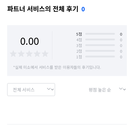
파트너 서비스의 전체 후기
0
5
점
0
0.00
4
점
0
3
점
0
2
점
0
1
점
0
*실제 미소에서 서비스를 받은 이용자들의 후기입니다.