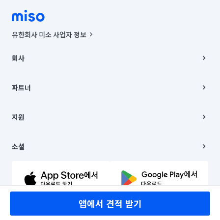
유한회사 미소 사업자 정보
사업자등록번호 : 291-87-00271 | 인허가번호 : 2016-3220163-14-5-
00019 |
회사
통신판매신고번호 : 2024-서울종로-1400(공정거래위원회 정보) |
대표이사 : CHING VICTOR COLUMBIA RHEE
회사소개
주소 | 본사: 서울특별시 종로구 율곡로 6(중학동, 트윈트리빌딩) B동 5층
채용
파트너
컨택센터 : 서울특별시 종로구 수송동 율곡로 24, 7층, 8층 미소
블로그
유한회사 미소는 통신판매중개자이며, 통신판매의 당사자가 아닙니다.
파트너 지원
상품, 상품정보, 거래에 관한 의무와 책임은 거래당사자에게 있습니다.
이사
지원
언론 보도 관련 문의:
contact@getmiso.com
이사 청소/입주 청소
대표번호: 1577-8808
고객센터
© 유한회사 미소. Miso, Inc. All Rights Reserved.
이용약관
소셜
개인정보처리방침
파트너 위치정보 이용약관
링크드인
문의하기
유튜브
앱에서 견적 받기