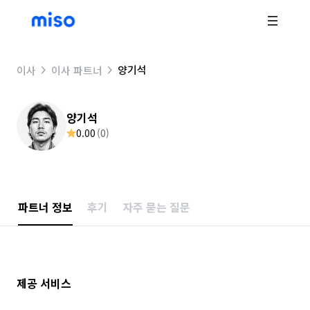
양기석
이사
이사 파트너
양기석
0.00
(
0
)
파트너 정보
후기
자주 묻는 질문
제공 서비스