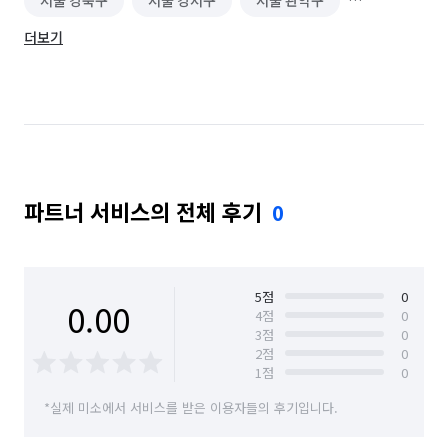
서울 강북구
서울 강서구
서울 관악구
더보기
서울 광진구
서울 구로구
서울 금천구
서울 노원구
서울 도봉구
서울 동대문구
서울 동작구
서울 마포구
서울 서대문구
서울 서초구
서울 성동구
서울 성북구
파트너 서비스의 전체 후기
0
서울 송파구
서울 양천구
서울 영등포구
서울 용산구
서울 은평구
서울 종로구
서울 중구
서울 중랑구
인천 남구
인천 동구
5
점
0
0.00
4
점
0
3
점
0
인천 부평구
인천 서구
인천 중구
2
점
0
1
점
0
경기 부천시 소사구
경기 부천시 원미구
*실제 미소에서 서비스를 받은 이용자들의 후기입니다.
경기 부천시 오정구