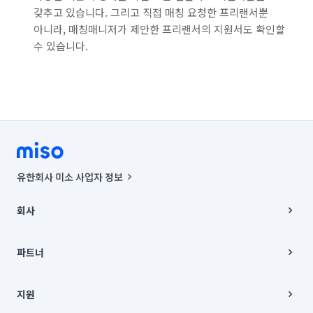
갖추고 있습니다. 그리고 직접 매칭 요청한 프리랜서뿐
아니라, 매칭매니저가 제안한 프리랜서의 지원서도 확인할
수 있습니다.
유한회사 미소 사업자 정보
사업자등록번호 : 291-87-00271 | 인허가번호 : 2016-3220163-14-5-
00019 |
회사
통신판매신고번호 : 2024-서울종로-1400(공정거래위원회 정보) |
대표이사 : CHING VICTOR COLUMBIA RHEE
회사소개
주소 | 본사: 서울특별시 종로구 율곡로 6(중학동, 트윈트리빌딩) B동 5층
채용
파트너
컨택센터 : 서울특별시 종로구 수송동 율곡로 24, 7층, 8층 미소
블로그
유한회사 미소는 통신판매중개자이며, 통신판매의 당사자가 아닙니다.
파트너 지원
상품, 상품정보, 거래에 관한 의무와 책임은 거래당사자에게 있습니다.
이사
지원
언론 보도 관련 문의:
contact@getmiso.com
이사 청소/입주 청소