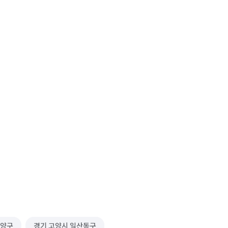
덕양구
경기 고양시 일산동구