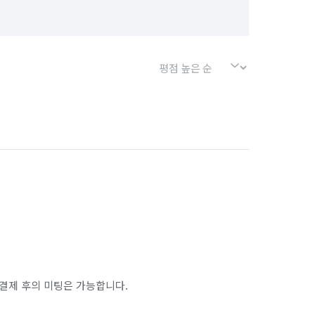
소사구
경기 부천시 원미구
경기 화성시 효행구
경기 화성시 만세구
결제 후의 미팅은 가능합니다.