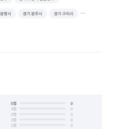
 광명시
경기 광주시
경기 구리시
경기 동두천시
경기 성남시 분당구
경기 수원시 권선구
경기 수원시 영통구
경기 시흥시
경기 안산시 단원구
안양시 동안구
경기 안양시 만안구
경기 연천군
경기 오산시
경기 용인시 처인구
5
점
경기 의왕시
0
4
점
0
3
점
0
경기 평택시
경기 포천시
2
점
0
1
점
0