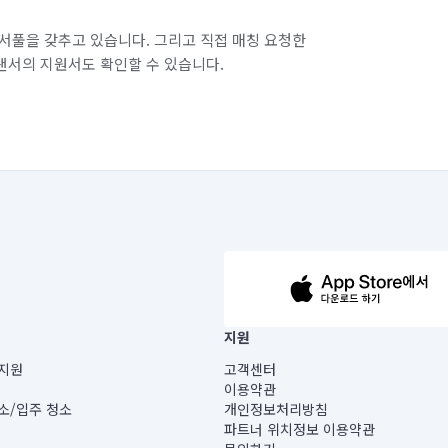
서풀을 갖추고 있습니다. 그리고 직접 매칭 요청한
랜서의 지원서도 확인할 수 있습니다.
63-14-5-00019 |
지원
보) |
지원
고객센터
빌딩) B동 5층
이용약관
 미소
소/입주 청소
개인정보처리방침
 아닙니다.
파트너 위치정보 이용약관
게 있습니다.