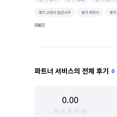
경기 고양시 일산서구
경기 과천시
경기
더보기
경기 군포시
경기 김포시
경기 남양주시
경기 성남시 수정구
경기 성남시 중원구
경기 수원시 장안구
경기 수원시 팔달구
경기 안산시 상록구
경기 안성시
경기 
파트너 서비스의 전체 후기
0
경기 양주시
경기 양평군
경기 여주시
경기 용인시 기흥구
경기 용인시 수지구
0.00
경기 의정부시
경기 이천시
경기 파주시