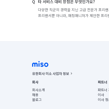
타 서비스 대비 장점은 무엇인가요?
다양한 직군의 경력을 지닌 고급 전문가 프리랜
프리랜서뿐 아니라, 매칭매니저가 제안한 프리
유한회사 미소 사업자 정보
사업자등록번호 : 291-87-00271 | 인허가번호 : 2016-32201
회사
파트너
통신판매신고번호 : 2024-서울종로-1400(공정거래위원회 정
대표이사 : CHING VICTOR COLUMBIA RHEE
회사소개
파트너 
주소 | 본사: 서울특별시 종로구 율곡로 6(중학동, 트윈트리
채용
이사
컨택센터 : 서울특별시 종로구 수송동 율곡로 24, 7층, 8층
블로그
이사 청
유한회사 미소는 통신판매중개자이며, 통신판매의 당사자가
상품, 상품정보, 거래에 관한 의무와 책임은 거래당사자에