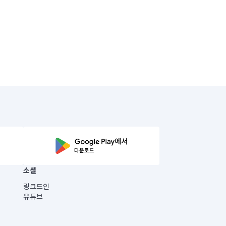
소셜
링크드인
유튜브