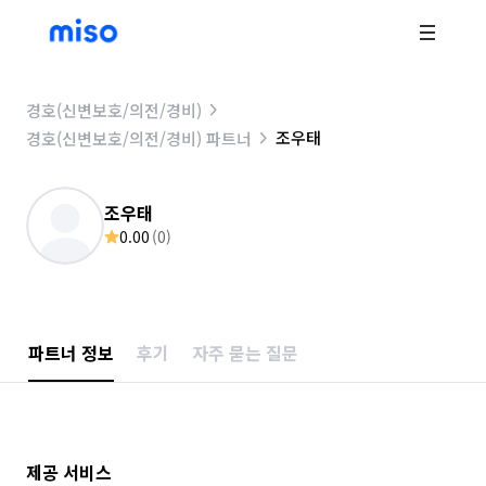
경호(신변보호/의전/경비)
조우태
경호(신변보호/의전/경비) 파트너
조우태
0.00
(
0
)
파트너 정보
후기
자주 묻는 질문
제공 서비스