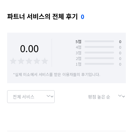
파트너 서비스의 전체 후기
0
5
점
0
0.00
4
점
0
3
점
0
2
점
0
1
점
0
*실제 미소에서 서비스를 받은 이용자들의 후기입니다.