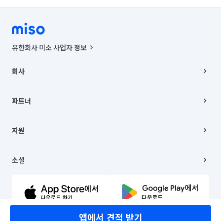
유한회사 미소 사업자 정보
사업자등록번호 : 291-87-00271 | 인허가번호 : 2016-3220163-14-5-
00019 |
회사
통신판매신고번호 : 2024-서울종로-1400(공정거래위원회 정보) |
대표이사 : CHING VICTOR COLUMBIA RHEE
회사소개
주소 | 본사: 서울특별시 종로구 율곡로 6(중학동, 트윈트리빌딩) B동 5층
채용
파트너
컨택센터 : 서울특별시 종로구 수송동 율곡로 24, 7층, 8층 미소
블로그
유한회사 미소는 통신판매중개자이며, 통신판매의 당사자가 아닙니다.
파트너 지원
상품, 상품정보, 거래에 관한 의무와 책임은 거래당사자에게 있습니다.
이사
지원
언론 보도 관련 문의:
contact@getmiso.com
이사 청소/입주 청소
대표번호: 1577-8808
고객센터
© 유한회사 미소. Miso, Inc. All Rights Reserved.
이용약관
소셜
개인정보처리방침
파트너 위치정보 이용약관
링크드인
문의하기
유튜브
앱에서 견적 받기