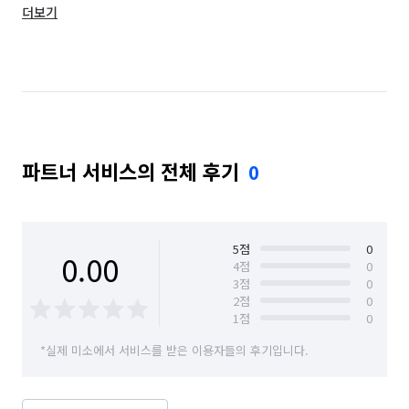
더보기
서울 도봉구
서울 동대문구
서울 동작구
서울 마포구
서울 서대문구
서울 서초구
서울 성동구
서울 성북구
서울 송파구
서울 양천구
서울 영등포구
서울 용산구
파트너 서비스의 전체 후기
0
서울 은평구
서울 종로구
서울 중구
서울 중랑구
5
점
0
0.00
4
점
0
3
점
0
2
점
0
1
점
0
*실제 미소에서 서비스를 받은 이용자들의 후기입니다.