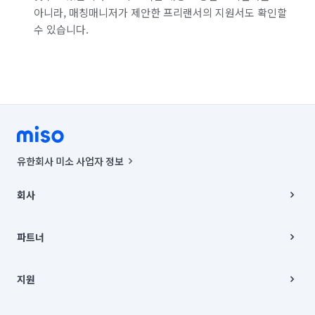
아니라, 매칭매니저가 제안한 프리랜서의 지원서도 확인할
수 있습니다.
유한회사 미소 사업자 정보
사업자등록번호 : 291-87-00271 | 인허가번호 : 2016-3220163-14-5-
00019 |
회사
통신판매신고번호 : 2024-서울종로-1400(공정거래위원회 정보) |
대표이사 : CHING VICTOR COLUMBIA RHEE
회사소개
주소 | 본사: 서울특별시 종로구 율곡로 6(중학동, 트윈트리빌딩) B동 5층
채용
파트너
컨택센터 : 서울특별시 종로구 수송동 율곡로 24, 7층, 8층 미소
블로그
유한회사 미소는 통신판매중개자이며, 통신판매의 당사자가 아닙니다.
파트너 지원
상품, 상품정보, 거래에 관한 의무와 책임은 거래당사자에게 있습니다.
이사
지원
언론 보도 관련 문의:
contact@getmiso.com
이사 청소/입주 청소
대표번호: 1577-8808
고객센터
© 유한회사 미소. Miso, Inc. All Rights Reserved.