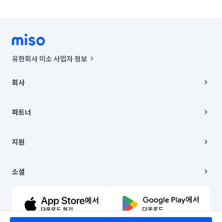
유한회사 미소 사업자 정보
사업자등록번호 : 291-87-00271 | 인허가번호 : 2016-3220163-14-5-
00019 |
회사
통신판매신고번호 : 2024-서울종로-1400(공정거래위원회 정보) |
대표이사 : CHING VICTOR COLUMBIA RHEE
회사소개
주소 | 본사: 서울특별시 종로구 율곡로 6(중학동, 트윈트리빌딩) B동 5층
채용
파트너
컨택센터 : 서울특별시 종로구 수송동 율곡로 24, 7층, 8층 미소
블로그
유한회사 미소는 통신판매중개자이며, 통신판매의 당사자가 아닙니다.
파트너 지원
상품, 상품정보, 거래에 관한 의무와 책임은 거래당사자에게 있습니다.
이사
지원
언론 보도 관련 문의:
contact@getmiso.com
이사 청소/입주 청소
대표번호: 1577-8808
고객센터
© 유한회사 미소. Miso, Inc. All Rights Reserved.
이용약관
소셜
개인정보처리방침
파트너 위치정보 이용약관
링크드인
문의하기
유튜브