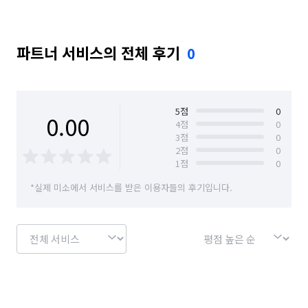
파트너 서비스의 전체 후기
0
5
점
0
0.00
4
점
0
3
점
0
2
점
0
1
점
0
*실제 미소에서 서비스를 받은 이용자들의 후기입니다.