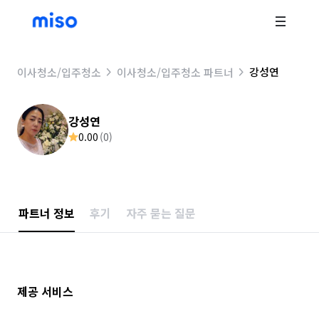
강성연
이사청소/입주청소
이사청소/입주청소 파트너
강성연
0.00
(
0
)
파트너 정보
후기
자주 묻는 질문
제공 서비스