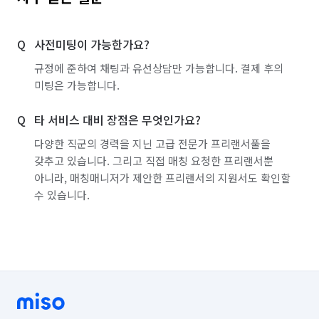
서울 구로구
서울 금천구
서울 노원구
사전미팅이 가능한가요?
서울 도봉구
서울 동대문구
서울 동작구
3. 고정 팀원 운영

규정에 준하여 채팅과 유선상담만 가능합니다. 결제 후의
서울 마포구
서울 서대문구
서울 서초구
미팅은 가능합니다.
매번 다른 인력이 투입되는 방식이 아닌,

서울 성동구
서울 성북구
서울 송파구
호흡이 완벽히 맞는 고정 멤버가 현장을 책임집니다.

타 서비스 대비 장점은 무엇인가요?
서울 양천구
서울 영등포구
서울 용산구
다양한 직군의 경력을 지닌 고급 전문가 프리랜서풀을
팀워크가 만들어내는 섬세한 디테일은 정결장의 강점입니다.

갖추고 있습니다. 그리고 직접 매칭 요청한 프리랜서뿐
서울 은평구
서울 종로구
서울 중구
아니라, 매칭매니저가 제안한 프리랜서의 지원서도 확인할
수 있습니다.
서울 중랑구
인천 강화군
인천 계양구
4. 전문가 집단으로만 구성

인천 남구
인천 남동구
인천 동구
모든 팀원은 경력 5년 이상, 임원급 수준의 베테랑입니다.

인천 부평구
인천 서구
인천 연수구
또한 특수청소 70시간 수료를 완료한 전문가만 투입됩니다.

인천 옹진군
인천 중구
경기 부천시 소사구
경기 부천시 원미구
경기 부천시 오정구