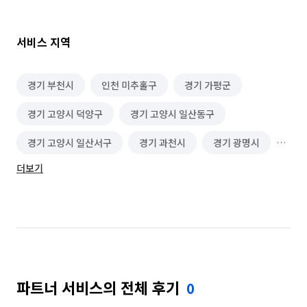
---

서비스 지역
🔹 정결장의 철학 – 완벽함을 향한 집념

정결장은 단순한 청소 서비스가 아닙니다.

경기 부천시
인천 미추홀구
경기 가평군
우리는 집의 첫인상을 완성하는 전문가 팀입니다.

경기 고양시 덕양구
경기 고양시 일산동구
이삿날의 설렘이 깨지지 않도록, 한 치의 타협 없이 섬세하게 
청소합니다.

경기 고양시 일산서구
경기 과천시
경기 광명시
더보기
경기 광주시
경기 구리시
경기 군포시
---

경기 김포시
경기 남양주시
경기 동두천시
🔹 정결장이 특별한 이유

경기 성남시 분당구
경기 성남시 수정구
1. 투명한 구조, 책임 있는 서비스

경기 성남시 중원구
경기 수원시 권선구
정결장은 불필요한 광고비, 사무실 운영비, 중간 수수료가 
파트너 서비스의 전체 후기
0
경기 수원시 영통구
경기 수원시 장안구
없습니다.
