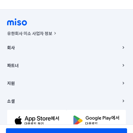
유한회사 미소 사업자 정보
사업자등록번호 : 291-87-00271 | 인허가번호 : 2016-3220163-14-5-
00019 |
회사
통신판매신고번호 : 2024-서울종로-1400(공정거래위원회 정보) |
대표이사 : CHING VICTOR COLUMBIA RHEE
회사소개
주소 | 본사: 서울특별시 종로구 율곡로 6(중학동, 트윈트리빌딩) B동 5층
채용
파트너
컨택센터 : 서울특별시 종로구 수송동 율곡로 24, 7층, 8층 미소
블로그
유한회사 미소는 통신판매중개자이며, 통신판매의 당사자가 아닙니다.
파트너 지원
상품, 상품정보, 거래에 관한 의무와 책임은 거래당사자에게 있습니다.
이사
지원
언론 보도 관련 문의:
contact@getmiso.com
이사 청소/입주 청소
대표번호: 1577-8808
고객센터
© 유한회사 미소. Miso, Inc. All Rights Reserved.
이용약관
소셜
개인정보처리방침
파트너 위치정보 이용약관
링크드인
문의하기
유튜브