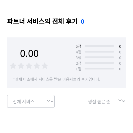
파트너 서비스의 전체 후기
0
5
점
0
0.00
4
점
0
3
점
0
2
점
0
1
점
0
*실제 미소에서 서비스를 받은 이용자들의 후기입니다.