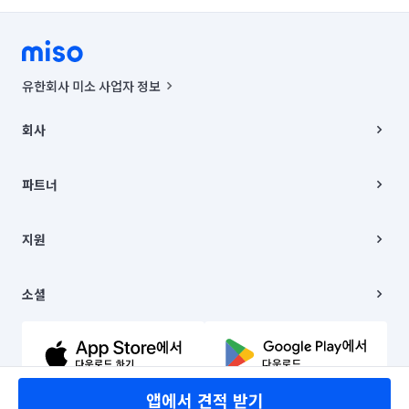
유한회사 미소 사업자 정보
사업자등록번호 : 291-87-00271 | 인허가번호 : 2016-3220163-14-5-
00019 |
회사
통신판매신고번호 : 2024-서울종로-1400(공정거래위원회 정보) |
대표이사 : CHING VICTOR COLUMBIA RHEE
회사소개
주소 | 본사: 서울특별시 종로구 율곡로 6(중학동, 트윈트리빌딩) B동 5층
채용
파트너
컨택센터 : 서울특별시 종로구 수송동 율곡로 24, 7층, 8층 미소
블로그
유한회사 미소는 통신판매중개자이며, 통신판매의 당사자가 아닙니다.
파트너 지원
상품, 상품정보, 거래에 관한 의무와 책임은 거래당사자에게 있습니다.
이사
지원
언론 보도 관련 문의:
contact@getmiso.com
이사 청소/입주 청소
대표번호: 1577-8808
고객센터
© 유한회사 미소. Miso, Inc. All Rights Reserved.
이용약관
소셜
개인정보처리방침
파트너 위치정보 이용약관
링크드인
문의하기
유튜브
앱에서 견적 받기