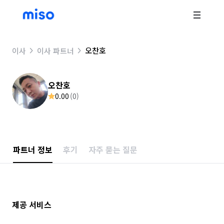
오찬호
이사
이사 파트너
오찬호
0.00
(
0
)
파트너 정보
후기
자주 묻는 질문
제공 서비스