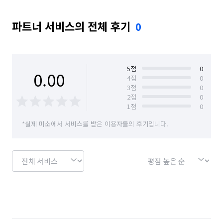
파트너 서비스의 전체 후기
0
5
점
0
0.00
4
점
0
3
점
0
2
점
0
1
점
0
*실제 미소에서 서비스를 받은 이용자들의 후기입니다.