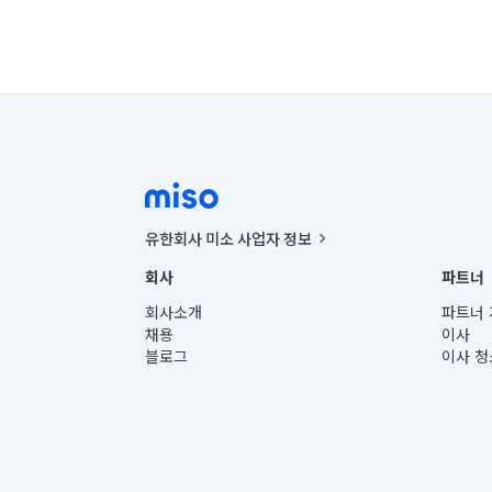
유한회사 미소 사업자 정보
사업자등록번호 : 291-87-00271 | 인허가번호 : 2016-32201
회사
파트너
통신판매신고번호 : 2024-서울종로-1400(공정거래위원회 정
대표이사 : CHING VICTOR COLUMBIA RHEE
회사소개
파트너 
주소 | 본사: 서울특별시 종로구 율곡로 6(중학동, 트윈트리
채용
이사
컨택센터 : 서울특별시 종로구 수송동 율곡로 24, 7층, 8층
블로그
이사 청
유한회사 미소는 통신판매중개자이며, 통신판매의 당사자가
상품, 상품정보, 거래에 관한 의무와 책임은 거래당사자에
언론 보도 관련 문의:
contact@getmiso.com
대표번호: 1577-8808
© 유한회사 미소. Miso, Inc. All Rights Reserved.