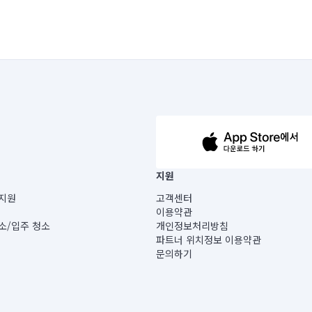
63-14-5-00019 |
지원
보) |
지원
고객센터
빌딩) B동 5층
이용약관
 미소
소/입주 청소
개인정보처리방침
 아닙니다.
파트너 위치정보 이용약관
게 있습니다.
문의하기