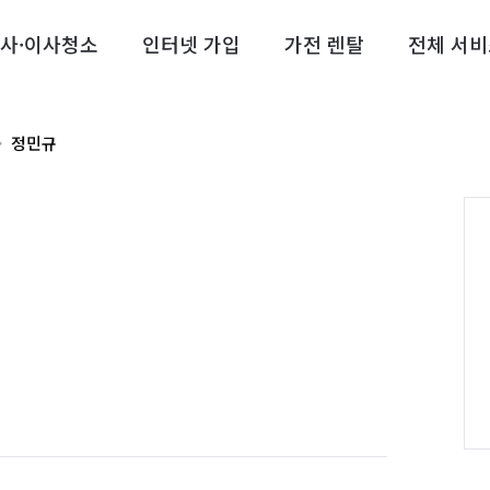
사·이사청소
인터넷 가입
가전 렌탈
전체 서비
정민규