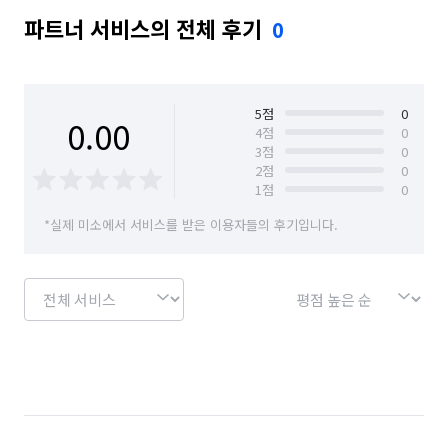
파트너 서비스의 전체 후기
0
5
점
0
0.00
4
점
0
3
점
0
2
점
0
1
점
0
*실제 미소에서 서비스를 받은 이용자들의 후기입니다.