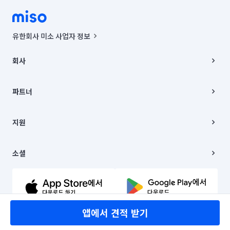
유한회사 미소 사업자 정보
사업자등록번호 : 291-87-00271 | 인허가번호 : 2016-3220163-14-5-
00019 |
회사
통신판매신고번호 : 2024-서울종로-1400(공정거래위원회 정보) |
대표이사 : CHING VICTOR COLUMBIA RHEE
회사소개
주소 | 본사: 서울특별시 종로구 율곡로 6(중학동, 트윈트리빌딩) B동 5층
채용
파트너
컨택센터 : 서울특별시 종로구 수송동 율곡로 24, 7층, 8층 미소
블로그
유한회사 미소는 통신판매중개자이며, 통신판매의 당사자가 아닙니다.
파트너 지원
상품, 상품정보, 거래에 관한 의무와 책임은 거래당사자에게 있습니다.
이사
지원
언론 보도 관련 문의:
contact@getmiso.com
이사 청소/입주 청소
대표번호: 1577-8808
고객센터
© 유한회사 미소. Miso, Inc. All Rights Reserved.
이용약관
소셜
개인정보처리방침
파트너 위치정보 이용약관
링크드인
문의하기
유튜브
앱에서 견적 받기