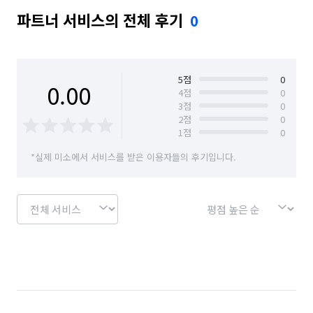
파트너 서비스의 전체 후기
0
5
점
0
0.00
4
점
0
3
점
0
2
점
0
1
점
0
*실제 미소에서 서비스를 받은 이용자들의 후기입니다.