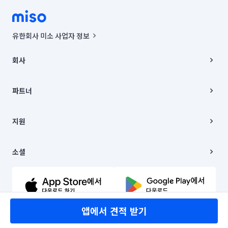
유한회사 미소 사업자 정보
사업자등록번호 : 291-87-00271 | 인허가번호 : 2016-3220163-14-5-
00019 |
회사
통신판매신고번호 : 2024-서울종로-1400(공정거래위원회 정보) |
대표이사 : CHING VICTOR COLUMBIA RHEE
회사소개
주소 | 본사: 서울특별시 종로구 율곡로 6(중학동, 트윈트리빌딩) B동 5층
채용
파트너
컨택센터 : 서울특별시 종로구 수송동 율곡로 24, 7층, 8층 미소
블로그
유한회사 미소는 통신판매중개자이며, 통신판매의 당사자가 아닙니다.
파트너 지원
상품, 상품정보, 거래에 관한 의무와 책임은 거래당사자에게 있습니다.
이사
지원
언론 보도 관련 문의:
contact@getmiso.com
이사 청소/입주 청소
대표번호: 1577-8808
고객센터
© 유한회사 미소. Miso, Inc. All Rights Reserved.
이용약관
소셜
개인정보처리방침
파트너 위치정보 이용약관
링크드인
문의하기
유튜브
앱에서 견적 받기