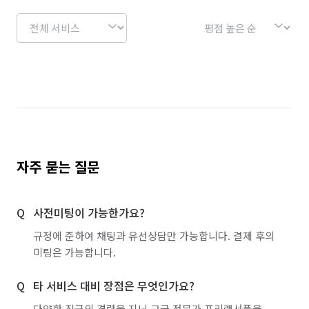
경기 용인시 수지구
경기 용인시 처인구
경기 의왕시
경기 의정부시
경기 이천시
경기 파주시
경기 평택시
경기 포천시
경기 화성시
서울 강남구
서울 강동구
서울 강북구
서울 강서구
서울 관악구
서울 광진구
서울 구로구
서울 금천구
자주 묻는 질문
서울 노원구
서울 도봉구
서울 동대문구
사전미팅이 가능한가요?
서울 동작구
서울 마포구
서울 서대문구
규정에 준하여 채팅과 유선상담만 가능합니다. 결제 후의
서울 서초구
서울 성동구
서울 성북구
미팅은 가능합니다.
서울 송파구
서울 양천구
서울 영등포구
타 서비스 대비 장점은 무엇인가요?
서울 용산구
서울 은평구
서울 종로구
다양한 직군의 경력을 지닌 고급 전문가 프리랜서풀을