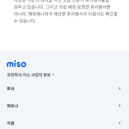
갖추고 있습니다. 그리고 직접 매칭 요청한 프리랜서뿐
서울 중구
서울 중랑구
경기 부천시 소사구
아니라, 매칭매니저가 제안한 프리랜서의 지원서도 확인할
수 있습니다.
경기 부천시 원미구
경기 부천시 오정구
경기 화성시 동탄구
경기 화성시 효행구
경기 화성시 만세구
경기 화성시 병점구
유한회사 미소 사업자 정보
사업자등록번호 : 291-87-00271 | 인허가번호 : 2016-3220163-14-5-
00019 |
회사
통신판매신고번호 : 2024-서울종로-1400(공정거래위원회 정보) |
대표이사 : CHING VICTOR COLUMBIA RHEE
회사소개
주소 | 본사: 서울특별시 종로구 율곡로 6(중학동, 트윈트리빌딩) B동 5층
채용
파트너
컨택센터 : 서울특별시 종로구 수송동 율곡로 24, 7층, 8층 미소
블로그
유한회사 미소는 통신판매중개자이며, 통신판매의 당사자가 아닙니다.
파트너 지원
상품, 상품정보, 거래에 관한 의무와 책임은 거래당사자에게 있습니다.
이사
지원
언론 보도 관련 문의:
contact@getmiso.com
이사 청소/입주 청소