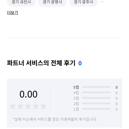
경기 과천시
경기 광명시
경기 광주시
더보기
경기 구리시
경기 군포시
경기 김포시
경기 남양주시
경기 동두천시
경기 성남시 분당구
경기 성남시 수정구
경기 성남시 중원구
경기 수원시 권선구
경기 수원시 영통구
파트너 서비스의 전체 후기
0
경기 수원시 장안구
경기 수원시 팔달구
경기 시흥시
경기 안산시 단원구
경기 안산시 상록구
경기 안성시
5
점
0
0.00
4
점
0
3
점
0
경기 안양시 동안구
경기 안양시 만안구
2
점
0
1
점
0
경기 양주시
경기 양평군
경기 연천군
*실제 미소에서 서비스를 받은 이용자들의 후기입니다.
경기 오산시
경기 용인시 기흥구