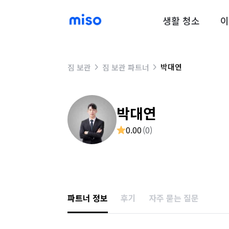
생활 청소
이
박대연
짐 보관
짐 보관 파트너
박대연
0.00
(
0
)
파트너 정보
후기
자주 묻는 질문