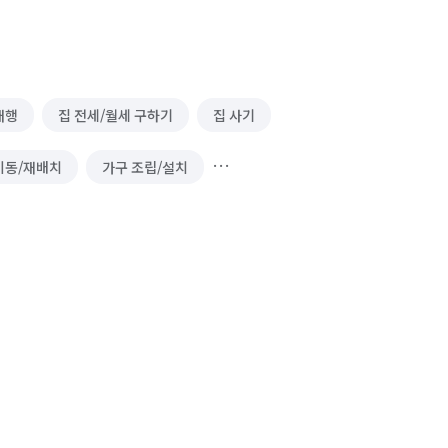
대행
집 전세/월세 구하기
집 사기
이동/재배치
가구 조립/설치
건물 관리(종합/시설/행정/경비)
소형이사