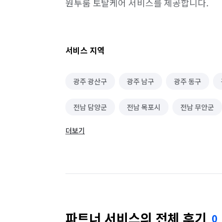
원투룸 토탈케어 서비스를 제공합니다.
서비스 지역
광주 광산구
광주 남구
광주 동구
전남 담양군
전남 목포시
전남 무안군
더보기
전남 함평군
전남 화순군
파트너 서비스의 전체 후기
0