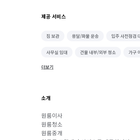
제공 서비스
짐 보관
용달/화물 운송
입주 사전점검 
사무실 임대
건물 내부/외부 청소
가구 
더보기
가구 청소
집 팔기
집 전세/월세 내놓기
수도 관련 설치/수리
이사
가구 수리
소개
원룸이사

원룸청소

원룸중개
