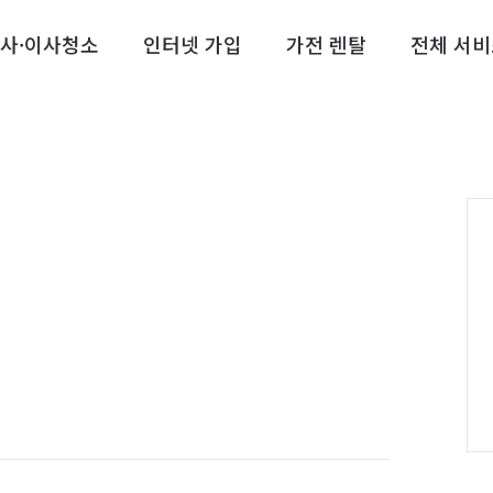
사·이사청소
인터넷 가입
가전 렌탈
전체 서비