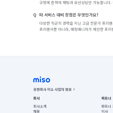
규정에 준하여 채팅과 유선상담만 가능합니다. 
타 서비스 대비 장점은 무엇인가요?
다양한 직군의 경력을 지닌 고급 전문가 프리랜
프리랜서뿐 아니라, 매칭매니저가 제안한 프리
유한회사 미소 사업자 정보
사업자등록번호 : 291-87-00271 | 인허가번호 : 2016-32201
회사
파트너
통신판매신고번호 : 2024-서울종로-1400(공정거래위원회 정
대표이사 : CHING VICTOR COLUMBIA RHEE
회사소개
파트너 
주소 | 본사: 서울특별시 종로구 율곡로 6(중학동, 트윈트리
채용
이사