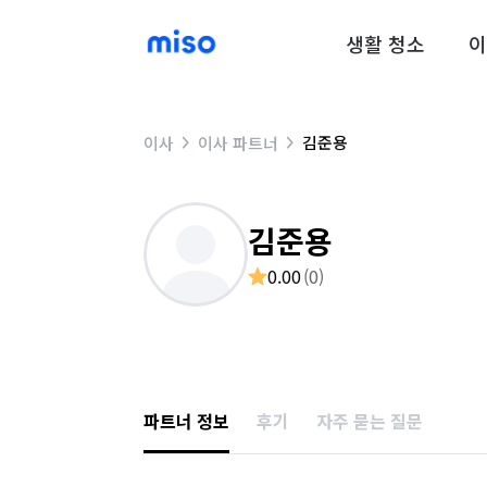
생활 청소
이
김준용
이사
이사 파트너
김준용
0.00
(
0
)
파트너 정보
후기
자주 묻는 질문