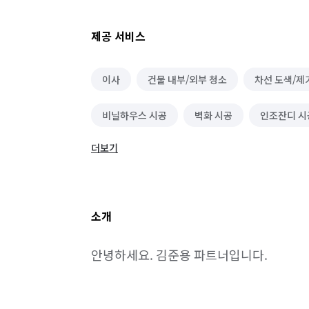
제공 서비스
이사
건물 내부/외부 청소
차선 도색/제
비닐하우스 시공
벽화 시공
인조잔디 시
더보기
대형천막 시공
용접 시공
조형물 시공
소개
안녕하세요. 김준용 파트너입니다.