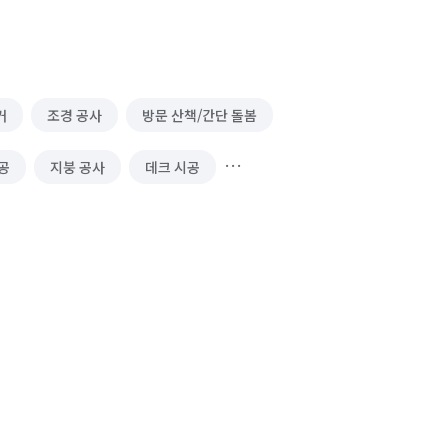
거
조경 공사
방문 산책/간단 돌봄
공
지붕 공사
데크 시공
건물 관리(종합/시설/행정/경비)