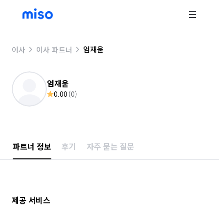
엄재욷
이사
이사 파트너
엄재욷
0.00
(
0
)
파트너 정보
후기
자주 묻는 질문
제공 서비스