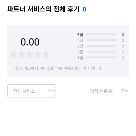
파트너 서비스의 전체 후기
0
5
점
0
0.00
4
점
0
3
점
0
2
점
0
1
점
0
*실제 미소에서 서비스를 받은 이용자들의 후기입니다.