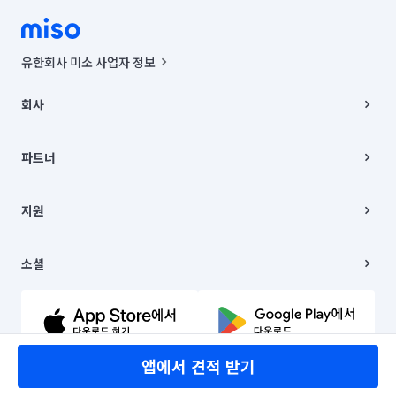
유한회사 미소 사업자 정보
사업자등록번호 : 291-87-00271 | 인허가번호 : 2016-3220163-14-5-
00019 |
회사
통신판매신고번호 : 2024-서울종로-1400(공정거래위원회 정보) |
대표이사 : CHING VICTOR COLUMBIA RHEE
회사소개
주소 | 본사: 서울특별시 종로구 율곡로 6(중학동, 트윈트리빌딩) B동 5층
채용
파트너
컨택센터 : 서울특별시 종로구 수송동 율곡로 24, 7층, 8층 미소
블로그
유한회사 미소는 통신판매중개자이며, 통신판매의 당사자가 아닙니다.
파트너 지원
상품, 상품정보, 거래에 관한 의무와 책임은 거래당사자에게 있습니다.
이사
지원
언론 보도 관련 문의:
contact@getmiso.com
이사 청소/입주 청소
대표번호: 1577-8808
고객센터
© 유한회사 미소. Miso, Inc. All Rights Reserved.
이용약관
소셜
개인정보처리방침
파트너 위치정보 이용약관
링크드인
문의하기
유튜브
앱에서 견적 받기