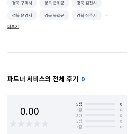
경북 구미시
경북 군위군
경북 김천시
경북 문경시
경북 봉화군
경북 상주시
더보기
경북 성주군
경북 안동시
경북 영덕군
경북 영양군
경북 영주시
경북 영천시
경북 예천군
경북 울릉군
경북 울진군
경북 의성군
경북 청도군
경북 청송군
파트너 서비스의 전체 후기
0
경북 칠곡군
경북 포항시 남구
경북 포항시 북구
5
점
0
0.00
4
점
0
3
점
0
2
점
0
1
점
0