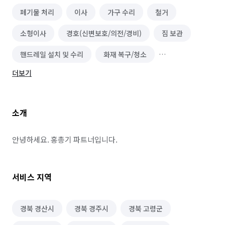
폐기물 처리
이사
가구 수리
철거
소형이사
경호(신변보호/의전/경비)
짐 보관
핸드레일 설치 및 수리
화재 복구/청소
더보기
유품정리/특수청소
건물 내부/외부 청소
이사청소/입주청소
가구/목공예 제작
소개
가구 조립/설치
간단 수리/보수
대형천막 시공
그물망 설치 (안전망/스포츠망 등)
환풍기 교체/설치
안녕하세요. 홍총기 파트너입니다.
가구 청소
랜선 정리/설치
서비스 지역
경북 경산시
경북 경주시
경북 고령군