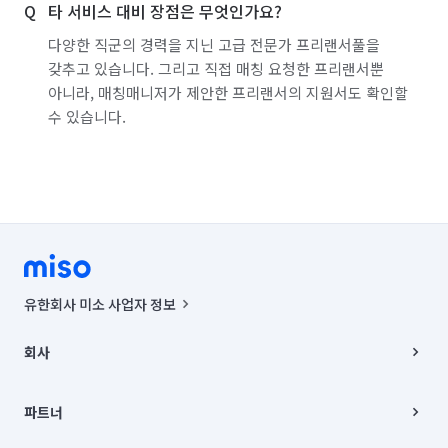
타 서비스 대비 장점은 무엇인가요?
다양한 직군의 경력을 지닌 고급 전문가 프리랜서풀을
갖추고 있습니다. 그리고 직접 매칭 요청한 프리랜서뿐
아니라, 매칭매니저가 제안한 프리랜서의 지원서도 확인할
수 있습니다.
유한회사 미소 사업자 정보
사업자등록번호 : 291-87-00271 | 인허가번호 : 2016-3220163-14-5-
00019 |
회사
통신판매신고번호 : 2024-서울종로-1400(공정거래위원회 정보) |
대표이사 : CHING VICTOR COLUMBIA RHEE
회사소개
주소 | 본사: 서울특별시 종로구 율곡로 6(중학동, 트윈트리빌딩) B동 5층
채용
파트너
컨택센터 : 서울특별시 종로구 수송동 율곡로 24, 7층, 8층 미소
블로그
유한회사 미소는 통신판매중개자이며, 통신판매의 당사자가 아닙니다.