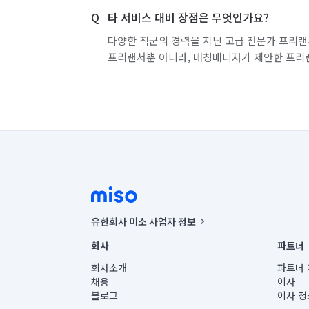
타 서비스 대비 장점은 무엇인가요?
다양한 직군의 경력을 지닌 고급 전문가 프리랜
프리랜서뿐 아니라, 매칭매니저가 제안한 프리
유한회사 미소 사업자 정보
사업자등록번호 : 291-87-00271 | 인허가번호 : 2016-32201
회사
파트너
통신판매신고번호 : 2024-서울종로-1400(공정거래위원회 정
대표이사 : CHING VICTOR COLUMBIA RHEE
회사소개
파트너 
주소 | 본사: 서울특별시 종로구 율곡로 6(중학동, 트윈트리
채용
이사
컨택센터 : 서울특별시 종로구 수송동 율곡로 24, 7층, 8층
블로그
이사 청
유한회사 미소는 통신판매중개자이며, 통신판매의 당사자가