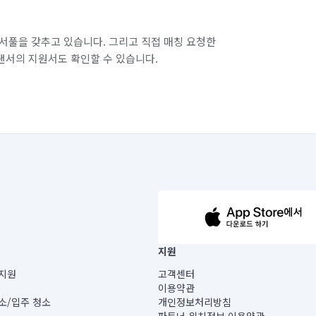
서풀을 갖추고 있습니다. 그리고 직접 매칭 요청한
랜서의 지원서도 확인할 수 있습니다.
63-14-5-00019 |
지원
보) |
지원
고객센터
빌딩) B동 5층
이용약관
 미소
소/입주 청소
개인정보처리방침
 아닙니다.