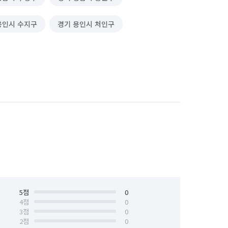
용인시 수지구
경기 용인시 처인구
5
점
0
4
점
0
3
점
0
2
점
0