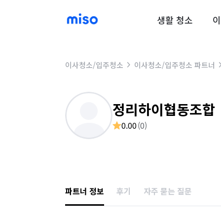
생활 청소
이
이사청소/입주청소
이사청소/입주청소 파트너
정리하이협동조합
0.00
(
0
)
파트너 정보
후기
자주 묻는 질문